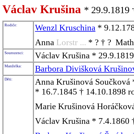
Václav Krušina
* 29.9.1819 
Rodiče:
Wenzl Kruschina
* 9.12.17
Anna
Lorstr ...
* ? † ? Mat
Sourozenci:
Václav Krušina * 29.9.1819
Manželka:
Barbora Divišková Krušino
Děti:
Anna Krušinová Součková *
* 16.7.1845 † 14.10.1898 r
Marie Krušinová Horáčková
Václav Krušina * 7.4.1860 