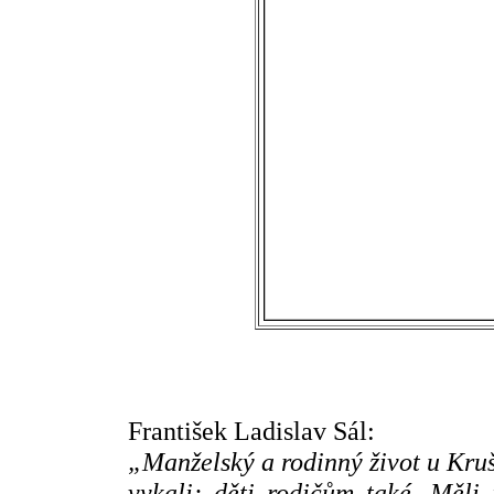
František Ladislav Sál:
„Manželský a rodinný život u Kruš
vykali; děti rodičům také. Měli 