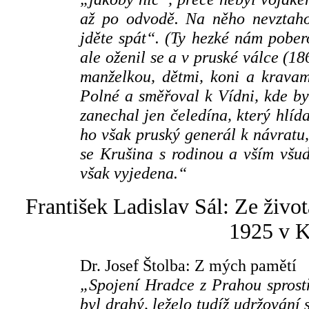
až po odvodě. Na něho nevztaho
jděte spát“. (Ty hezké nám pobero
ale oženil se a v pruské válce (18
manželkou, dětmi, koni a krava
Polné a směřoval k Vídni, kde b
zanechal jen čeledína, který hlíd
ho však pruský generál k návratu
se Krušina s rodinou a vším všu
však vyjedena.“
František Ladislav Sál: Ze živ
1925 v K
Dr. Josef Štolba: Z mých pamětí
„Spojení Hradce z Prahou sprost
byl drahý, leželo tudíž udržování