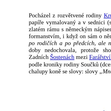
Pocházel z rozvětvené rodiny
Kr
papíře vymalovaný a v sednici (s
zlatém rámu s německým nápisem.
formanstvím, i když on sám o ně
po rodičích a po předcích, ale n
doby nedochovala, protože sh
Zadních
Šostenách
mezi
Farářstv
podle kroniky rodiny Součků (dcer
chalupy koně se slovy: slovy
„Mne