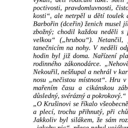
poctivosti, pravdomluvnosti, čis
kosti“, ale netrpěl u dětí toulek
Barbořin (dceřin) ženich musel jí
zbožný; chodil každou neděli s
velkou“ („hrubou“). Netančil,
tanečnicím na nohy. V
neděli od
hodin byl již doma. Nařízení pla
rodinného zákonodárce. „Nehov
Nekouřil, nešňupal a nehrál v kart
nosu „nečistou místnost“. Hru v
mařením času a cikánskou záb
důsledný, svérázný a pokrokový.“
„O Krušinovi se říkalo všeobecn
a plecí, trochu přihnutý, při ch
Jakkoliv byl silákem, že sám ro
„jakoby nic“, přece nebyl vojáke