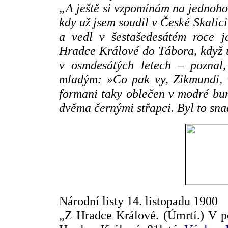
„A ještě si vzpomínám na jednoho
kdy už jsem soudil v České Skalic
a vedl v šestašedesátém roce 
Hradce Králové do Tábora, když u
v osmdesátých letech – poznal,
mladým: »Co pak vy, Zikmundi, v
formani taky oblečen v modré bu
dvěma černými střapci. Byl to sn
Národní listy 14. listopadu 1900
„Z Hradce Králové. (Úmrtí.) V p