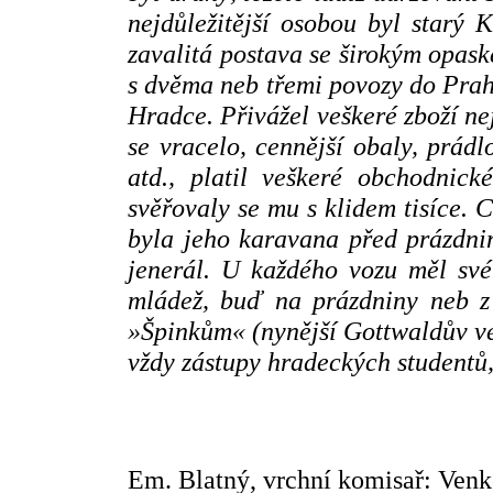
nejdůležitější osobou byl starý
zavalitá postava se širokým opask
s dvěma neb třemi povozy do Prah
Hradce. Přivážel veškeré zboží n
se vracelo, cennější obaly, prádl
atd., platil veškeré obchodnick
svěřovaly se mu s klidem tisíce. Ce
byla jeho karavana před prázdni
jenerál. U každého vozu měl své
mládež, buď na prázdniny neb z 
»Špinkům« (nynější Gottwaldův ve
vždy zástupy hradeckých studentů,
Em. Blatný, vrchní komisař: Venk