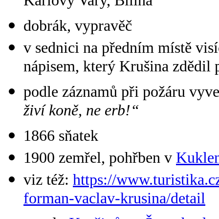
Karlovy Vary, Bílina
dobrák, vypravěč
v sednici na předním místě vi
nápisem, který Krušina zdědil 
podle záznamů při požáru vyve
živí koně, ne erb!“
1866 sňatek
1900 zemřel, pohřben v
Kukle
viz též:
https://www.turistika.c
forman-vaclav-krusina/detail