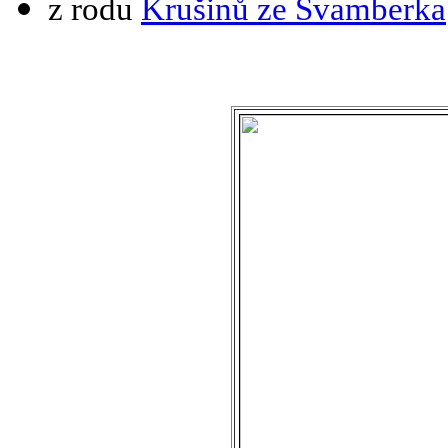
z rodu
Krušinů ze Švamberka