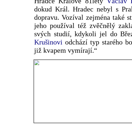
Hradce Králové 81letý
Václav 
dokud Král. Hradec nebyl s Pra
dopravu. Vozíval zejména také s
jeho používal též zvěčnělý zakl
svých studií, kdykoli jel do Bř
Krušinovi
odchází typ starého b
již kvapem vymírají.“