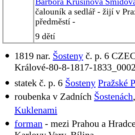
Barbora Krušinová Šmídov
čalouník a sedlář - žijí v Pr
předměstí -
9 dětí
1819 nar.
Šosteny
č. p. 6 CZE
Králové-80-8-1817-1833_0002
statek č. p. 6
Šosteny
Pražské 
roubenka v Zadních
Šostenách
Kuklenami
forman
- mezi Prahou a Hradce