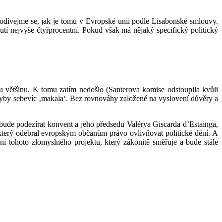
Podívejme se, jak je tomu v Evropské unii podle Lisabonské smlouvy.
tí nejvýše čtyřprocentní. Pokud však má nějaký specifický politický
u většinu. K tomu zatím nedošlo (Santerova komise odstoupila kvůli
kdyby sebevíc ‚makala‘. Bez rovnováhy založené na vyslovení důvěry a
bude podezírat konvent a jeho předsedu Valérya Giscarda d’Estainga,
terý odebral evropským občanům právo ovlivňovat politické dění. A
í tohoto zlomyslného projektu, který zákonitě směřuje a bude stále