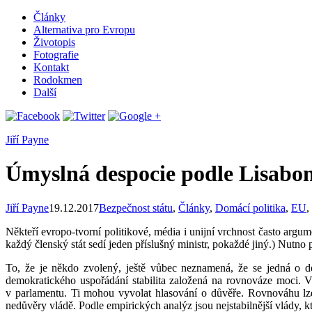
Články
Alternativa pro Evropu
Životopis
Fotografie
Kontakt
Rodokmen
Další
Jiří Payne
Úmyslná despocie podle Lisabo
Jiří Payne
19.12.2017
Bezpečnost státu
,
Články
,
Domácí politika
,
EU
,
Někteří evropo-tvorní politikové, média i unijní vrchnost často argu
každý členský stát sedí jeden příslušný ministr, pokaždé jiný.) Nutno
To, že je někdo zvolený, ještě vůbec neznamená, že se jedná o dem
demokratického uspořádání stabilita založená na rovnováze moci. 
v parlamentu. Ti mohou vyvolat hlasování o důvěře. Rovnováhu lze 
nedůvěry vládě. Podle empirických analýz jsou nejstabilnější vlády, kt