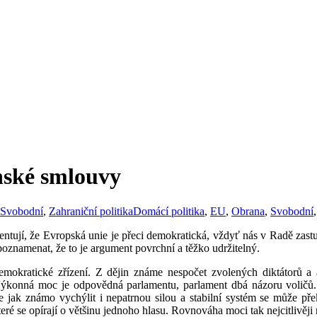
nské smlouvy
Svobodní
,
Zahraniční politika
Domácí politika
,
EU
,
Obrana
,
Svobodní
mentují, že Evropská unie je přeci demokratická, vždyť nás v Radě zastu
 poznamenat, že to je argument povrchní a těžko udržitelný.
okratické zřízení. Z dějin známe nespočet zvolených diktátorů a aut
Výkonná moc je odpovědná parlamentu, parlament dbá názoru voličů. 
jak známo vychýlit i nepatrnou silou a stabilní systém se může pře
eré se opírají o většinu jednoho hlasu. Rovnováha moci tak nejcitlivěji