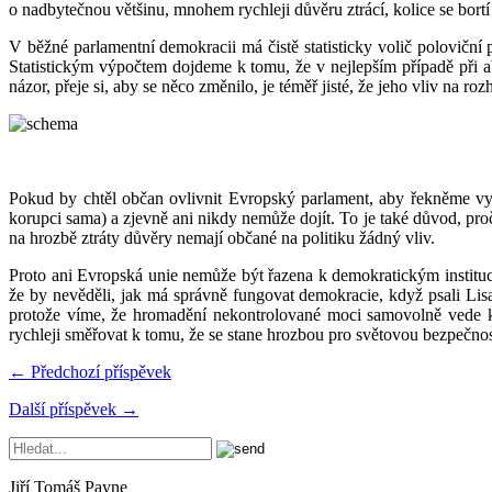
o nadbytečnou většinu, mnohem rychleji důvěru ztrácí, kolice se bortí a 
V běžné parlamentní demokracii má čistě statisticky volič polovičn
Statistickým výpočtem dojdeme k tomu, že v nejlepším případě při a
názor, přeje si, aby se něco změnilo, je téměř jisté, že jeho vliv na ro
Pokud by chtěl občan ovlivnit Evropský parlament, aby řekněme vyj
korupci sama) a zjevně ani nikdy nemůže dojít. To je také důvod, pr
na hrozbě ztráty důvěry nemají občané na politiku žádný vliv.
Proto ani Evropská unie nemůže být řazena k demokratickým instituc
že by nevěděli, jak má správně fungovat demokracie, když psali L
protože víme, že hromadění nekontrolované moci samovolně vede ke 
rychleji směřovat k tomu, že se stane hrozbou pro světovou bezpečnost 
← Předchozí příspěvek
Další příspěvek →
Jiří Tomáš Payne