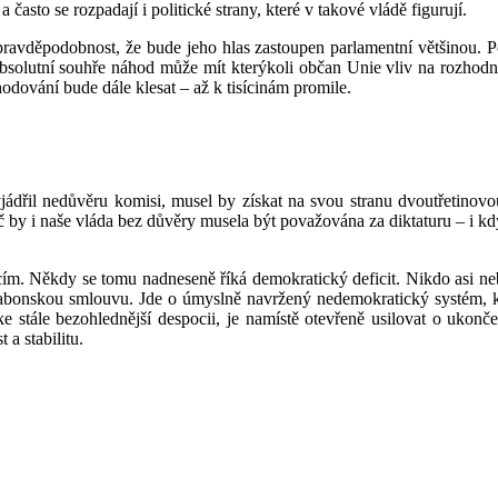
často se rozpadají i politické strany, které v takové vládě figurují.
í pravděpodobnost, že bude jeho hlas zastoupen parlamentní většinou. 
bsolutní souhře náhod může mít kterýkoli občan Unie vliv na rozhodnu
zhodování bude dále klesat – až k tisícinám promile.
ádřil nedůvěru komisi, musel by získat na svou stranu dvoutřetinovo
oč by i naše vláda bez důvěry musela být považována za diktaturu – i 
ím. Někdy se tomu nadneseně říká demokratický deficit. Nikdo asi ne
isabonskou smlouvu. Jde o úmyslně navržený nedemokratický systém, k
stále bezohlednější despocii, je namístě otevřeně usilovat o ukončen
a stabilitu.