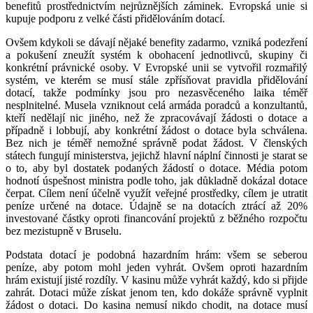
benefitů prostřednictvím nejrůznějších záminek. Evropská unie si
kupuje podporu z velké části přidělováním dotací.
Ovšem kdykoli se dávají nějaké benefity zadarmo, vzniká podezření
a pokušení zneužít systém k obohacení jednotlivců, skupiny či
konkrétní právnické osoby. V Evropské unii se vytvořil rozmařilý
systém, ve kterém se musí stále zpřísňovat pravidla přidělování
dotací, takže podmínky jsou pro nezasvěceného laika téměř
nesplnitelné. Musela vzniknout celá armáda poradců a konzultantů,
kteří nedělají nic jiného, než že zpracovávají žádosti o dotace a
případně i lobbují, aby konkrétní žádost o dotace byla schválena.
Bez nich je téměř nemožné správně podat žádost. V členských
státech fungují ministerstva, jejichž hlavní náplní činnosti je starat se
o to, aby byl dostatek podaných žádostí o dotace. Média potom
hodnotí úspešnost ministra podle toho, jak důkladně dokázal dotace
čerpat. Cílem není účelně využít veřejné prostředky, cílem je utratit
peníze určené na dotace. Údajně se na dotacích ztrácí až 20%
investované částky oproti financování projektů z běžného rozpočtu
bez mezistupně v Bruselu.
Podstata dotací je podobná hazardním hrám: všem se seberou
peníze, aby potom mohl jeden vyhrát. Ovšem oproti hazardním
hrám existují jisté rozdíly. V kasinu může vyhrát každý, kdo si přijde
zahrát. Dotaci může získat jenom ten, kdo dokáže správně vyplnit
žádost o dotaci. Do kasina nemusí nikdo chodit, na dotace musí