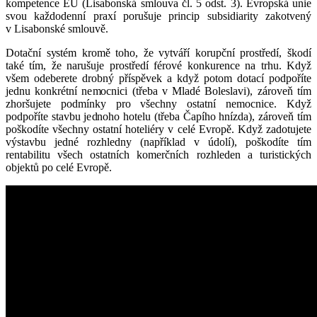
kompetence EU (Lisabonská smlouva čl. 5 odst. 3). Evropská unie
svou každodenní praxí porušuje princip subsidiarity zakotvený
v Lisabonské smlouvě.
Dotační systém kromě toho, že vytváří korupční prostředí, škodí
také tím, že narušuje prostředí férové konkurence na trhu. Když
všem odeberete drobný příspěvek a když potom dotací podpoříte
jednu konkrétní nemocnici (třeba v Mladé Boleslavi), zároveň tím
zhoršujete podmínky pro všechny ostatní nemocnice. Když
podpoříte stavbu jednoho hotelu (třeba Čapího hnízda), zároveň tím
poškodíte všechny ostatní hoteliéry v celé Evropě. Když zadotujete
výstavbu jedné rozhledny (například v údolí), poškodíte tím
rentabilitu všech ostatních komerčních rozhleden a turistických
objektů po celé Evropě.