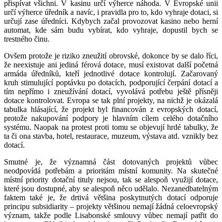
přispívat všichni. V kasinu určí výherce náhoda. V Evropské unii
určí výherce úředník a navíc, i pravidla pro to, kdo vyhraje dotaci, si
určují zase úředníci. Kdybych začal provozovat kasino nebo herní
automat, kde sám budu vybírat, kdo vyhraje, dopustil bych se
trestného činu.
Ovšem protože je riziko zneužití obrovské, dokonce by se dalo říci,
že neexistuje ani jediná férová dotace, musí existovat další početná
armáda úředníků, kteří jednotlivé dotace kontrolují. Začarovaný
kruh stimulující poptávku po dotacích, podporující čerpání dotací a
tím nepřímo i zneužívání dotací, vyvolává potřebu ještě přísněji
dotace kontrolovat. Evropa se tak plní projekty, na nichž je okázalá
tabulka hlásající, že projekt byl financován z evropských dotací,
protože nakupování podpory je hlavním cílem celého dotačního
systému. Naopak na protest proti tomu se objevují hrdé tabulky, že
ta či ona stavba, hotel, restaurace, muzeum, výstava atd. vznikly bez
dotací.
Smutné je, že významná část dotovaných projektů vůbec
neodpovídá potřebám a prioritám místní komunity. Na skutečné
místní priority dotační tituly nejsou, tak se alespoň využijí dotace,
které jsou dostupné, aby se alespoň něco udělalo. Nezanedbatelným
faktem také je, že drtivá většina poskytnutých dotací odporuje
principu subsidiarity – projekty většinou nemají žádná celoevropský
význam, takže podle Lisabonské smlouvy vůbec nemají patřit do