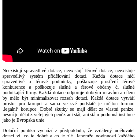
Neexistují spravedlivé dotace, neexistují férové dotace, neexistuje
spravedlivý systém přidělování dotací. Každá dotace ničí
spravedlivé a férové podmínky, poškozuje prostředí férové
konkurence a poškozuje slušné a férové občany či slušně
podnikající firmy. Každá dotace odporuje dobrým mravům a cílem
by mělo být minimalizovat rozsah dotací. Každá dotace vytváří
prostor pro korupci a sama ve své podstatě je určitou formou
‚legální‘ korupce. Dobré skutky se mají dělat za vlastní peníze,
nesmí je dělat z veřejných peněz ani stát, ani státu podobná instituce
jako je Evropská unie.
Dotační politika vychází z předpokladu, že vzdálený udělovatel
dotací ví, co je dobré a co je zlé. Jenomže povinností každého