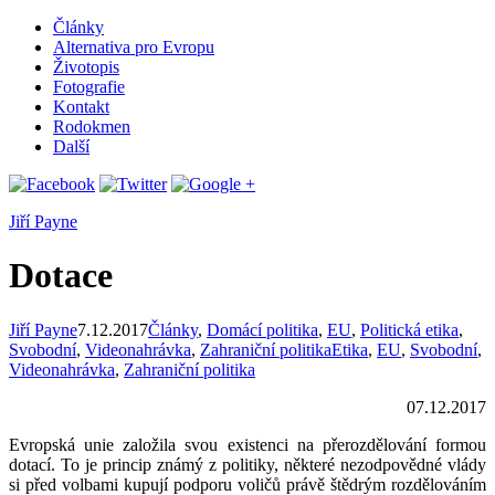
Články
Alternativa pro Evropu
Životopis
Fotografie
Kontakt
Rodokmen
Další
Jiří Payne
Dotace
Jiří Payne
7.12.2017
Články
,
Domácí politika
,
EU
,
Politická etika
,
Svobodní
,
Videonahrávka
,
Zahraniční politika
Etika
,
EU
,
Svobodní
,
Videonahrávka
,
Zahraniční politika
07.12.2017
Evropská unie založila svou existenci na přerozdělování formou
dotací. To je princip známý z politiky, některé nezodpovědné vlády
si před volbami kupují podporu voličů právě štědrým rozdělováním