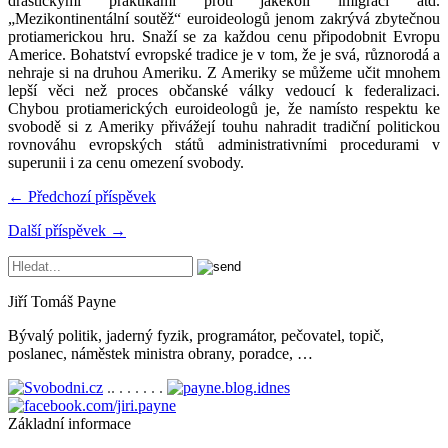
drastickými praktikami proti jakékoli imigraci atd.
„Mezikontinentální soutěž“ euroideologů jenom zakrývá zbytečnou
protiamerickou hru. Snaží se za každou cenu připodobnit Evropu
Americe. Bohatství evropské tradice je v tom, že je svá, různorodá a
nehraje si na druhou Ameriku. Z Ameriky se můžeme učit mnohem
lepší věci než proces občanské války vedoucí k federalizaci.
Chybou protiamerických euroideologů je, že namísto respektu ke
svobodě si z Ameriky přivážejí touhu nahradit tradiční politickou
rovnováhu evropských států administrativními procedurami v
superunii i za cenu omezení svobody.
← Předchozí příspěvek
Další příspěvek →
Jiří Tomáš Payne
Bývalý politik, jaderný fyzik, programátor, pečovatel, topič,
poslanec, náměstek ministra obrany, poradce, …
.. . . . . . .
Základní informace