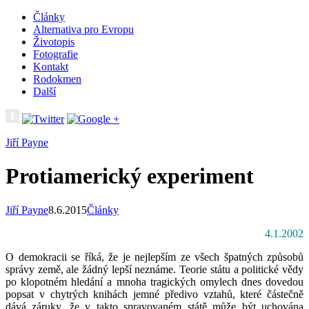
Články
Alternativa pro Evropu
Životopis
Fotografie
Kontakt
Rodokmen
Další
Jiří Payne
Protiamerický experiment
Jiří Payne
8.6.2015
Články
4.1.2002
O demokracii se říká, že je nejlepším ze všech špatných způsobů
správy země, ale žádný lepší neznáme. Teorie státu a politické vědy
po klopotném hledání a mnoha tragických omylech dnes dovedou
popsat v chytrých knihách jemné předivo vztahů, které částečně
dává záruky, že v takto spravovaném státě může být uchována