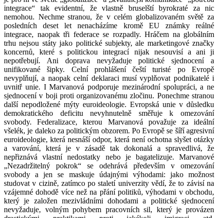
integrace“ tak evidentní, že vlastně bruselští byrokraté za nic
nemohou. Nechme stranou, že v celém globalizovaném světě za
posledních deset let nenacházíme kromě EU známky reálné
integrace, naopak tři federace se rozpadly. Hráčem na globálním
trhu nejsou státy jako politické subjekty, ale marketingové značky
koncernů, které s politickou integrací nijak nesouvisí a ani ji
nepotřebují. Ani doprava nevyžaduje politické sjednocení a
unifikované šipky. Celní prohlášení čeští turisté po Evropě
nevyplňují, a naopak celní deklaraci musí vyplňovat podnikatelé i
uvnitř unie. I Marvanová podporuje mezinárodní spolupráci, a ne
sjednocení v boji proti organizovanému zločinu. Ponechme stranou
další nepodložené mýty euroideologie. Evropská unie v důsledku
demokratického deficitu nevyhnutelně směřuje k omezování
svobody. Federalizace, kterou Marvanová považuje za ideální
všelék, je daleko za politickým obzorem. Po Evropě se šíří agresivní
euroideologie, která nesnáší odpor, která není ochotna slyšet otázky
a varování, která je v zásadě tak dokonalá a spravedlivá, že
nepřiznává vlastní nedostatky nebo je bagatelizuje. Marvanové
„Nezadržitelný pokrok“ se odehrává především v omezování
svobody a jen se maskuje údajnými výhodami: jako možnost
studovat v cizině, zatímco po staletí univerzity vědí, že to závisí na
vzájemné dohodě více než na přání politiků, výhodami v obchodu,
který je založen mezivládními dohodami a politické sjednocení
nevyžaduje, volným pohybem pracovních sil, který je provázen