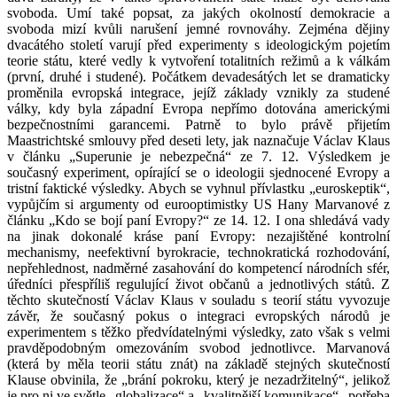
svoboda. Umí také popsat, za jakých okolností demokracie a
svoboda mizí kvůli narušení jemné rovnováhy. Zejména dějiny
dvacátého století varují před experimenty s ideologickým pojetím
teorie státu, které vedly k vytvoření totalitních režimů a k válkám
(první, druhé i studené). Počátkem devadesátých let se dramaticky
proměnila evropská integrace, jejíž základy vznikly za studené
války, kdy byla západní Evropa nepřímo dotována americkými
bezpečnostními garancemi. Patrně to bylo právě přijetím
Maastrichtské smlouvy před deseti lety, jak naznačuje Václav Klaus
v článku „Superunie je nebezpečná“ ze 7. 12. Výsledkem je
současný experiment, opírající se o ideologii sjednocené Evropy a
tristní faktické výsledky. Abych se vyhnul přívlastku „euroskeptik“,
vypůjčím si argumenty od eurooptimistky US Hany Marvanové z
článku „Kdo se bojí paní Evropy?“ ze 14. 12. I ona shledává vady
na jinak dokonalé kráse paní Evropy: nezajištěné kontrolní
mechanismy, neefektivní byrokracie, technokratická rozhodování,
nepřehlednost, nadměrné zasahování do kompetencí národních sfér,
úředníci přespříliš regulující život občanů a jednotlivých států. Z
těchto skutečností Václav Klaus v souladu s teorií státu vyvozuje
závěr, že současný pokus o integraci evropských národů je
experimentem s těžko předvídatelnými výsledky, zato však s velmi
pravděpodobným omezováním svobod jednotlivce. Marvanová
(která by měla teorii státu znát) na základě stejných skutečností
Klause obvinila, že „brání pokroku, který je nezadržitelný“, jelikož
je pro ni ve světle „globalizace“ a „kvalitnější komunikace“ „potřeba