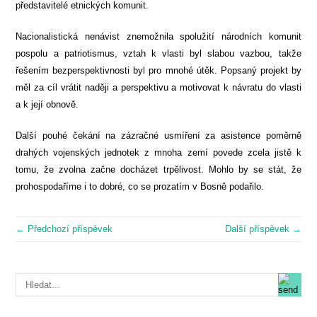
představitelé etnických komunit.
Nacionalistická nenávist znemožnila spolužití národních komunit
pospolu a patriotismus, vztah k vlasti byl slabou vazbou, takže
řešením bezperspektivnosti byl pro mnohé útěk. Popsaný projekt by
měl za cíl vrátit naději a perspektivu a motivovat k návratu do vlasti
a k její obnově.
Další pouhé čekání na zázračné usmíření za asistence poměrně
drahých vojenských jednotek z mnoha zemí povede zcela jistě k
tomu, že zvolna začne docházet trpělivost. Mohlo by se stát, že
prohospodaříme i to dobré, co se prozatím v Bosně podařilo.
← Předchozí příspěvek
Další příspěvek →