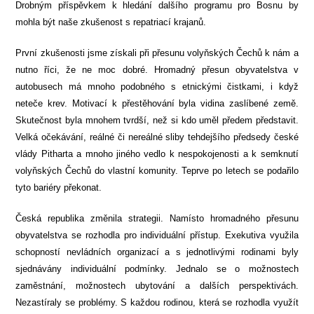
Drobným příspěvkem k hledání dalšího programu pro Bosnu by
mohla být naše zkušenost s repatriací krajanů.
První zkušenosti jsme získali při přesunu volyňských Čechů k nám a
nutno říci, že ne moc dobré. Hromadný přesun obyvatelstva v
autobusech má mnoho podobného s etnickými čistkami, i když
neteče krev. Motivací k přestěhování byla vidina zaslíbené země.
Skutečnost byla mnohem tvrdší, než si kdo uměl předem představit.
Velká očekávání, reálné či nereálné sliby tehdejšího předsedy české
vlády Pitharta a mnoho jiného vedlo k nespokojenosti a k semknutí
volyňských Čechů do vlastní komunity. Teprve po letech se podařilo
tyto bariéry překonat.
Česká republika změnila strategii. Namísto hromadného přesunu
obyvatelstva se rozhodla pro individuální přístup. Exekutiva využila
schopností nevládních organizací a s jednotlivými rodinami byly
sjednávány individuální podmínky. Jednalo se o možnostech
zaměstnání, možnostech ubytování a dalších perspektivách.
Nezastíraly se problémy. S každou rodinou, která se rozhodla využít