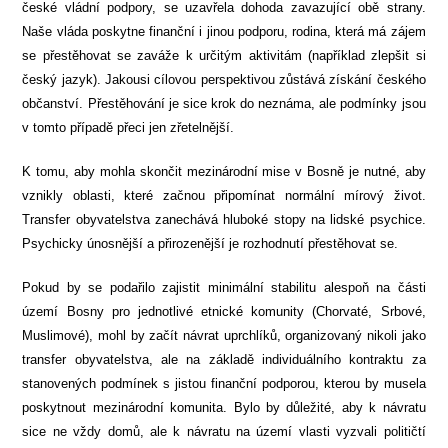
české vládní podpory, se uzavřela dohoda zavazující obě strany.
Naše vláda poskytne finanční i jinou podporu, rodina, která má zájem
se přestěhovat se zaváže k určitým aktivitám (například zlepšit si
český jazyk). Jakousi cílovou perspektivou zůstává získání českého
občanství. Přestěhování je sice krok do neznáma, ale podmínky jsou
v tomto případě přeci jen zřetelnější.
K tomu, aby mohla skončit mezinárodní mise v Bosně je nutné, aby
vznikly oblasti, které začnou připomínat normální mírový život.
Transfer obyvatelstva zanechává hluboké stopy na lidské psychice.
Psychicky únosnější a přirozenější je rozhodnutí přestěhovat se.
Pokud by se podařilo zajistit minimální stabilitu alespoň na části
území Bosny pro jednotlivé etnické komunity (Chorvaté, Srbové,
Muslimové), mohl by začít návrat uprchlíků, organizovaný nikoli jako
transfer obyvatelstva, ale na základě individuálního kontraktu za
stanovených podmínek s jistou finanční podporou, kterou by musela
poskytnout mezinárodní komunita. Bylo by důležité, aby k návratu
sice ne vždy domů, ale k návratu na území vlasti vyzvali političtí