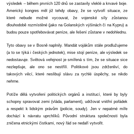
výsledek – během prvních 120 dnů se zastavily vleklé a krvavé boje.
Americký kongres měl již tehdy obavy, že se vytvoří situace, ze
které nebude možné vycouvat, že vojenské síly zůstanou
dlouhodobě rozmístěné (jako na Golanských výšinách či na Kypru) a
budou pouze spotřebovávat peníze, ale řešení zůstane v nedohlednu.
Tyto obavy se v Bosně naplnily. Mandát vojákům stále prodlužujeme
(a to se týká i českých jednotek), mise stojí peníze, ale výsledek se
nedostavuje. Světová veřejnost je smířená s tím, že se situace sice
nezlepšuje, ale ono se nestřílí. Politikové jsou zdrženliví, do
takových věcí, které neslibují slávu za rychlé úspěchy, se nikdo
nehrne.
Potíže dělá vytvoření politických orgánů a institucí, které by byly
schopny spravovat zemi (vláda, parlament), udržovat vnitřní pořádek
a respekt k lidským právům (policie, soudy). Jen v nepatrné míře
dochází k návratu uprchlíků. Původní struktura společnosti byla
zničena etnickými čistkami, nový řád se nedaří vytvořit.