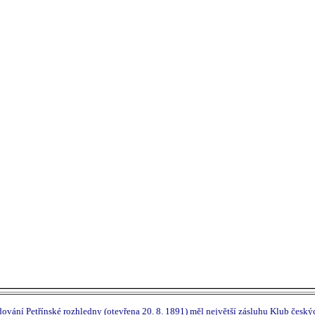
vání Petřínské rozhledny (otevřena 20. 8. 1891) měl největší zásluhu Klub českýc