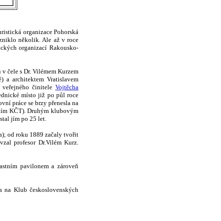
uristická organizace Pohorská
niklo několik. Ale až v roce
tických organizací Rakousko-
ů v čele s Dr. Vilémem Kurzem
) a architektem Vratislavem
a veřejného činitele
Vojtěcha
ednické místo již po půl roce
vní práce se brzy přenesla na
náním KČT). Druhým klubovým
tal jím po 25 let.
); od roku 1889 začaly tvořit
evzal profesor Dr.Vilém Kurz.
astním pavilonem a zároveň
la na Klub československých