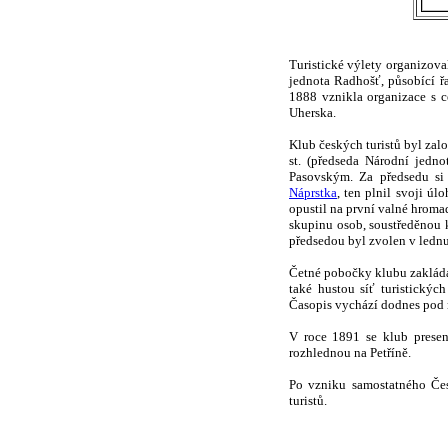
Turistické výlety organizova
jednota Radhošť, působící ř
1888 vznikla organizace s c
Uherska.
Klub českých turistů byl zal
st. (předseda Národní jedn
Pasovským. Za předsedu si 
Náprstka
, ten plnil svoji ú
opustil na první valné hroma
skupinu osob, soustředěnou
předsedou byl zvolen v lednu
Četné pobočky klubu zakládal
také hustou síť turistický
Časopis vychází dodnes pod 
V roce 1891 se klub prese
rozhlednou na Petříně.
Po vzniku samostatného Čes
turistů.