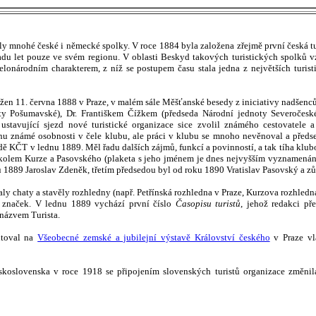
ly mnohé české i německé spolky. V roce 1884 byla založena zřejmě první česká t
adu let pouze ve svém regionu. V oblasti Beskyd takových turistických spolků vz
elonárodním charakterem, z níž se postupem času stala jedna z největších turis
ožen 11. června 1888 v Praze, v malém sále Měšťanské besedy z iniciativy nadšenc
oty Pošumavské), Dr. Františkem Čížkem (předseda Národní jednoty Severočeské
ustavující sjezd nové turistické organizace sice zvolil známého cestovatele 
lohu známé osobnosti v čele klubu, ale práci v klubu se mnoho nevěnoval a předs
dě KČT v lednu 1889. Měl řadu dalších zájmů, funkcí a povinností, a tak tíha klubo
 kolem Kurze a Pasovského (plaketa s jeho jménem je dnes nejvyšším vyzname
 1889 Jaroslav Zdeněk, třetím předsedou byl od roku 1890 Vratislav Pasovský a zůs
y chaty a stavěly rozhledny (např. Petřínská rozhledna v Praze, Kurzova rozhledna
ch značek. V lednu 1889 vychází první číslo
Časopisu turistů
, jehož redakci př
názvem Turista.
ntoval na
Všeobecné zemské a jubilejní výstavě Království českého
v Praze vl
koslovenska v roce 1918 se připojením slovenských turistů organizace změni