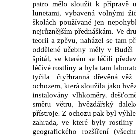
patro mělo sloužit k přípravě 
lunetami, vybavená volnými ži
školách používané jen nepohybli
nejrůznějším přednáškám. Ve dr
teorii a zpěvu, naházel se tam p
oddělené učebny měly v Budči i
špitál, ve kterém se léčili před
léčivé rostliny a byla tam
laborat
tyčila čtyřhranná dřevěná věž
ochozem, která sloužila jako hvě
instalovány vlhkoměry, dešťoměr
směru větru, hvězdářský dale
přístroje. Z ochozu pak byl výhl
zahrada, ve které byly rostlin
geografického rozšíření (vše