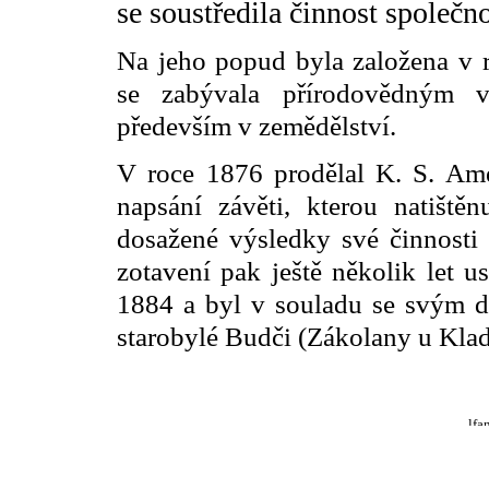
se soustředila činnost společno
Na jeho popud byla založena v r
se zabývala přírodovědným v
především v zemědělství.
V roce 1876 prodělal K. S. Ame
napsání závěti, kterou natiště
dosažené výsledky své činnosti i
zotavení pak ještě několik let u
1884 a byl v souladu se svým d
starobylé Budči (Zákolany u Klad