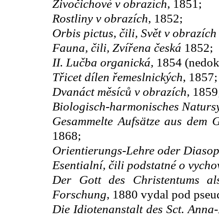
Živočichové v obrazích
, 1851;
Rostliny v obrazích
, 1852;
Orbis pictus
,
čili, Svět v obrazích
Fauna, čili, Zvířena česká
1852;
II. Lučba organická,
1854 (nedok
Třicet dílen řemeslnických
, 1857;
Dvanáct měsíců v obrazích
, 1859
Biologisch-harmonisches Naturs
Gesammelte Aufsätze aus dem G
1868;
Orientierungs-Lehre oder Diasop
Esentialní, čili podstatné o vych
Der Gott des Christentums als
Forschung
, 1880
vydal pod pseu
Die Idiotenanstalt des Sct. Ann