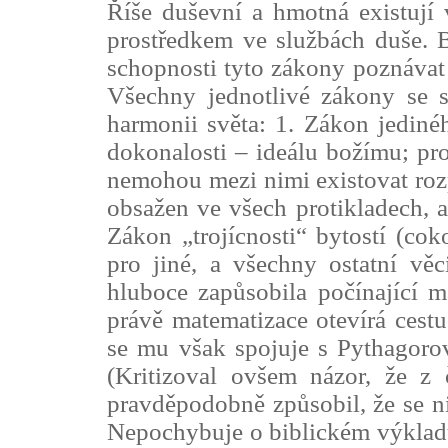
Říše duševní a hmotná existují 
prostředkem ve službách duše. 
schopnosti tyto zákony poznávat a
Všechny jednotlivé zákony se s
harmonii světa: 1. Zákon jedinéh
dokonalosti – ideálu božímu; pro
nemohou mezi nimi existovat rozp
obsažen ve všech protikladech, a
Zákon „trojícnosti“ bytostí (cok
pro jiné, a všechny ostatní věc
hluboce zapůsobila počínající m
právě matematizace otevírá cestu
se mu však spojuje s Pythagoro
(Kritizoval ovšem názor, že z 
pravděpodobně způsobil, že se 
Nepochybuje o biblickém výkladu 