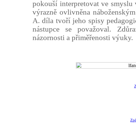
pokouší interpretovat ve smyslu 
výrazně ovlivněna náboženský
A. díla tvoří jeho spisy pedagog
nástupce se považoval. Zdůr
názornosti a přiměřenosti výuky.
Z
Zpě