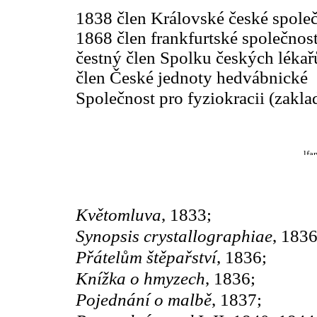
1838 člen Královské české spole
1868 člen frankfurtské společnos
čestný člen Spolku českých lékař
člen České jednoty hedvábnické
Společnost pro fyziokracii (zaklad
Květomluva
, 1833;
Synopsis crystallographiae
, 1836
Přátelům štěpařství
, 1836;
Knížka o hmyzech
, 1836;
Pojednání o malbě
, 1837;