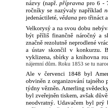
názvy (např.
přípravna
pro 6 - 
ročníky se nazývaly například
n
jedenáctileté,
vědana
pro třináct a
Velkorysý a na svou dobu nebýva
být příliš finančně náročný a s
značně rezolutně neprodlené vrá
a ústav skončil v konkurzu. 
vyklizena, sbírky a knihovna r
nájemní dům. Roku 1853 se tu narod
Ale v
červenci
1848 byl Amerl
obviněn z organizování tajného p
týdny vězněn.
Amerling svědecky
byl zveřejněn tiskem, avšak důvě
neodvratný. Udavačem byl prý 