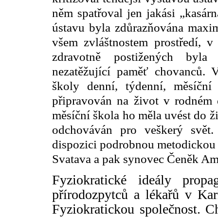
něm spatřoval jen jakási „kasá
ústavu byla zdůrazňována maximá
všem zvláštnostem prostředí, 
zdravotně postižených byla
nezatěžující paměť chovanců. 
školy denní, týdenní, měsíčn
připravován na život v rodném 
měsíční škola ho měla uvést do ži
odchováván pro veškerý svět.
dispozici podrobnou metodickou
Svatava a pak synovec Čeněk Am
Fyziokratické ideály pro
přírodozpytců a lékařů v Kar
Fyziokratickou společnost. C