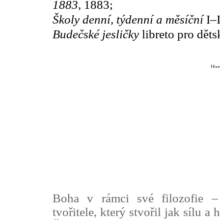
1883
, 1883;
Školy denní, týdenní a měsíční
I–I
Budečské jesličky
libreto pro děts
Boha v rámci své filozofie –
tvořitele, který stvořil jak sílu a