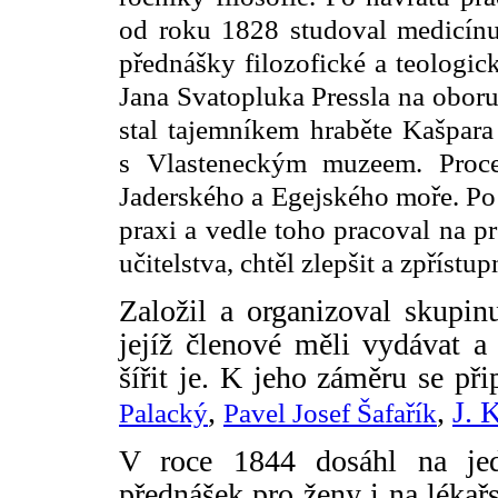
od roku 1828 studoval medicínu 
přednášky filozofické a teologic
Jana Svatopluka Pressla na oboru
stal tajemníkem hraběte Kašpara
s
Vlasteneckým muzeem. Proce
Jaderského a Egejského moře. Po n
praxi a vedle toho pracoval na p
učitelstva, chtěl zlepšit a zpřístu
Založil a organizoval skupin
jejíž členové měli vydávat a
šířit je. K jeho záměru se př
,
,
J. 
Palacký
Pavel Josef Šafařík
V roce 1844 dosáhl na je
přednášek pro ženy i na lékařs