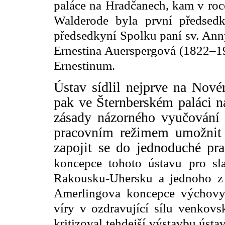
paláce na Hradčanech, kam v roce
Walderode byla první předsed
předsedkyní Spolku paní sv. Ann
Ernestina Auerspergová (1822–190
Ernestinum.
Ústav sídlil nejprve na Nové
pak ve Šternberském paláci n
zásady názorného vyučován
pracovním režimem umožnit
zapojit se do jednoduché pra
koncepce tohoto ústavu pro sl
Rakousku-Uhersku a jednoho z 
Amerlingova koncepce výchovy
víry v ozdravující sílu venkovs
kritizoval tehdejší výstavbu úst