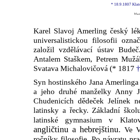
* 18.9.1807 Kla
Karel Slavoj Amerling český léka
universalistickou filosofii ozn
založil vzdělávací ústav Bud
Antalem Staškem, Petrem Mužák
Svatava Michalovičová (* 1817
Syn hostinského Jana Amerlinga 
a jeho druhé manželky Anny J
Chudenicích dědeček Jelínek n
latinsky a řecky. Základní ško
latinské gymnasium v Klato
angličtinu a hebrejštinu.
Ve V
ročníky filosofie. Po návratu pr