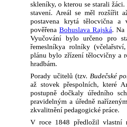
skleníky, o kterou se starali žác
stavení. Areál se měl rozšíři
postavena krytá tělocvična a 
pověřena
Bohuslava Rajská
. Na
Vyučování bylo určeno pro stá
řemeslníkya rolníky (včelařství,
plánu bylo zřízení tělocvičny a 
hradbám.
Porady učitelů (tzv.
Budečské po
až stovek přespolních, které A
postupně dočkaly úředního sc
pravidelným a úředně nařízeným
zkvalitnění pedagogické práce.
V roce 1848 předložil vlastní 