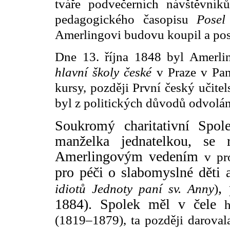
tváře podvečerních návštěvník
pedagogického časopisu
Posel
Amerlingovi budovu koupil a pos
Dne 13. října 1848 byl Amerli
hlavní školy české
v Praze v Pans
kursy, později První český učite
byl z politických důvodů odvolán
Soukromý charitativní Spo
manželka jednatelkou, se
Amerlingovým vedením
v pr
pro péči o slabomyslné děti 
,
idiotů Jednoty paní sv. Anny
)
1884). Spolek měl v čele
(1819–1879), ta později daroval