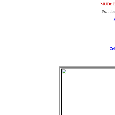
MUDr.
K
Pseud
Z
Zpě