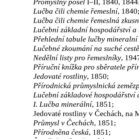
Promyslný posel
I–II, 1840, 1844
Lučba čili chemie řemeslní
, 1840
Lučba čili chemie řemeslná zkusn
Lučební základní hospodářství a 
Přehlední tabule lučby mineralní 
Lučebné zkoumání na suché cest
Nedělní listy pro řemeslníky
, 194
Příruční knížka pro sběratele pří
Jedovaté rostliny
, 1850;
Přírodnická průmyslnická zeměz
Lučební základové hospodářství a
I. Lučba minerální
, 1851;
Jedovaté rostliny v Čechách, na 
Průmysl v Čechách
, 1851;
Přírodněna česká
, 1851;