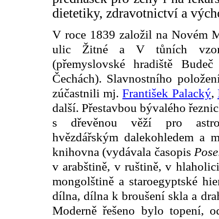
dietetiky, zdravotnictví a vých
V roce 1839 založil na Novém Mě
ulic Žitné a V tůních vzo
(přemyslovské hradiště Budeč
Čechách). Slavnostního položen
zúčastnili mj.
František Palacký
,
další. Přestavbou bývalého řezni
s dřevěnou věží pro astro
hvězdářským dalekohledem a met
knihovna (vydávala časopis
Pose
v arabštině, v ruštině, v hlaholici
mongolštině a staroegyptské hier
dílna, dílna k broušení skla a d
Moderně řešeno bylo topení, od