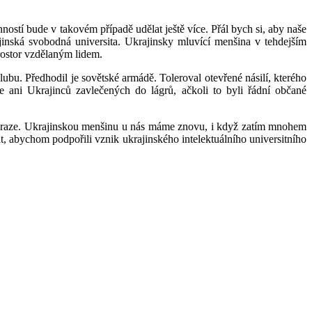
ností bude v takovém případě udělat ještě více. Přál bych si, aby naše
ajinská svobodná universita. Ukrajinsky mluvící menšina v tehdejším
prostor vzdělaným lidem.
lubu. Předhodil je sovětské armádě. Toleroval otevřené násilí, kterého
 ani Ukrajinců zavlečených do lágrů, ačkoli to byli řádní občané
v Praze. Ukrajinskou menšinu u nás máme znovu, i když zatím mnohem
t, abychom podpořili vznik ukrajinského intelektuálního universitního