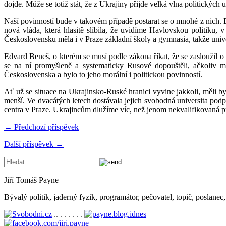
dojde. Může se totiž stát, že z Ukrajiny přijde velká vlna politických 
Naší povinností bude v takovém případě postarat se o mnohé z nich. Be
nová vláda, která hlasitě slíbila, že uvidíme Havlovskou politiku,
Československu měla i v Praze základní školy a gymnasia, takže univ
Edvard Beneš, o kterém se musí podle zákona říkat, že se zasloužil o 
se na ní promyšleně a systematicky Rusové dopouštěli, ačkoliv m
Československa a bylo to jeho morální i politickou povinností.
Ať už se situace na Ukrajinsko-Ruské hranici vyvine jakkoli, měli
menší. Ve dvacátých letech dostávala jejich svobodná universita podp
centra v Praze. Ukrajincům dlužíme víc, než jenom nekvalifikovaná p
← Předchozí příspěvek
Další příspěvek →
Jiří Tomáš Payne
Bývalý politik, jaderný fyzik, programátor, pečovatel, topič, poslane
.. . . . . . .