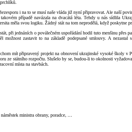
uprchlíků.
zesporu i na to se musí naše vláda již nyní připravovat. Ale naší povin
 v takovém případě navázala na dvacátá léta. Tehdy u nás sídlila Ukr
ersita měla svou logiku. Žádný stát na tom neprodělá, když poskytne 
stát, při jednáních o poválečném uspořádání hodil tuto menšinu přes pa
ěl možnost zastavit to na základě podepsané smlouvy. A nezastal se
 bychom mít připravený projekt na obnovení ukrajinské vysoké školy 
oru ze státního rozpočtu. Slušelo by se, budou-li to okolnosti vyžadova
racovní místa na stavbách.
c, náměstek ministra obrany, poradce, …