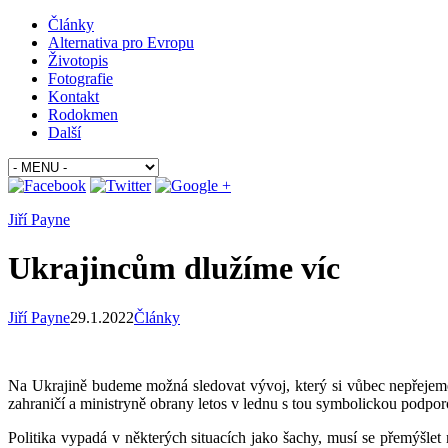
Články
Alternativa pro Evropu
Životopis
Fotografie
Kontakt
Rodokmen
Další
Jiří Payne
Ukrajincům dlužíme víc
Jiří Payne
29.1.2022
Články
Na Ukrajině budeme možná sledovat vývoj, který si vůbec nepřejeme.
zahraničí a ministryně obrany letos v lednu s tou symbolickou podpor
Politika vypadá v některých situacích jako šachy, musí se přemýšl