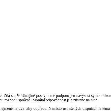
 Zdá se, že Ukrajině poskytneme podporu jen navýsost symbolickou. P
ou rozhodli správně. Morální odpovědnost je a zůstane na nich.
et nejméně na dva tahy dopředu. Namísto ustrašených disputací na tém