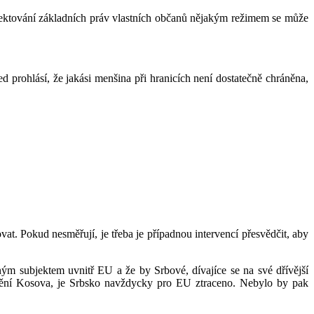
spektování základních práv vlastních občanů nějakým režimem se může
d prohlásí, že jakási menšina při hranicích není dostatečně chráněna,
 Pokud nesměřují, je třeba je případnou intervencí přesvědčit, aby
ným subjektem uvnitř EU a že by Srbové, dívajíce se na své dřívější
tatnění Kosova, je Srbsko navždycky pro EU ztraceno. Nebylo by pak