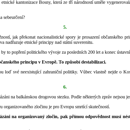
etnické kantonizace Bosny, která ze tří národností uměle vygenerovala
a sebeurčení?
5.
ností, jak překonat nacionalistické spory je prosazení občanského
 nadřazuje etnické principy nad státní suverenitu.
y to popření politického vývoje za posledních 200 let a konec ústavn
anského principu v Evropě. To způsobí destabilizaci.
loď své neexistující zahraniční politiky. Vůbec vlastně nejde o Koso
6.
záni na balkánskou drogovou stezku. Podle některých zpráv nejsou jen 
ru organizovaného zločinu je pro Evropu smrtící skutečností.
navázáni na organizovaný zločin, pak přímou odpovědnost musí n