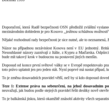
Doporučení, která Radě bezpečnosti OSN předložil zvláštní vyslan
mezinárodním dohledem je pro Kosovo
„jedinou schůdnou možností
Nějaké rozhodnutí rady bezpečnosti je sice nutné, ale to neznamená, ž
Názor na případnou nezávislost Kosova není v EU jednotný. Britán
Nesouhlasné názory zaznívají z Itálie, z Kypru a Maďarska. Odpůrci 
bude mít takový krok v budoucnu na postavení jiných menšin.
Doposud od konce první světové války se v Evropě respektovalo pra
toto právo uplatnit jen pro jeden stát. Nyní poprvé má nastat případ, k
To je změna dosavadních pravidel větší, než by si kdo doposud doved
Teze 1: Extense práva na sebeurčení, na jehož dosavadním poje
neuvažují, jak budou podle stejných pravidel řešit desítky nově otevř
To je balkánská jiskra, která okamžitě znásobí aktivity všech separatis