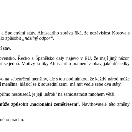
Spojenými státy. Ahtisaariho zpráva říká, že nezávislost Kosova s
hlo způsobit
„násilný odpor“
.
í stav.
lovensko, Řecko a Španělsko daly najevo v EU, že mají jiný názor.
í se jedná. Motivy kritiky Ahtisaariho pramení z obav, jaké důsledky
vo na sebeurčení menšiny, ale s tou podmínkou, že každý národ může
í menšina, hlásící se k sousední zemi, má mít vedle sebe dva státy.
římo nesousedí, je její ‚nárok‘ na samostatnost mnohem větší.
ůže způsobit ‚nacionální zemětřesení‘.
Navrhovatelé této změny
elného prachu.