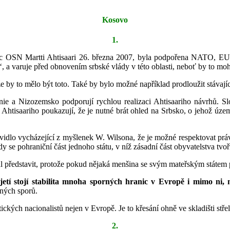
Kosovo
1.
ec OSN Martti Ahtisaari 26. března 2007, byla podpořena NATO, EU a 
“
, a varuje před obnovením srbské vlády v této oblasti, neboť by to mo
e by to mělo být toto. Také by bylo možné například prodloužit stávajíc
ie a Nizozemsko podporují rychlou realizaci Ahtisaariho návrhů. S
Ahtisaariho poukazují, že je nutné brát ohled na Srbsko, o jehož územ
vidlo vycházející z myšlenek W. Wilsona, že je možné respektovat prá
dy se pohraniční část jednoho státu, v níž zásadní část obyvatelstva tvoř
l představit, protože pokud nějaká menšina se svým mateřským státem p
tí stojí stabilita mnoha sporných hranic v Evropě i mimo ni, m
ených sporů.
tických nacionalistů nejen v Evropě. Je to křesání ohně ve skladišti stř
2.