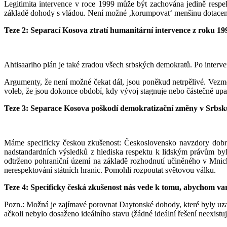
Legitimita intervence v roce 1999 může být zachována jedině respek
základě dohody s vládou. Není možné ‚korumpovat‘ menšinu dotacem
Teze 2: Separací Kosova ztratí humanitární intervence z roku 199
Ahtisaariho plán je také zradou všech srbských demokratů. Po interve
Argumenty, že není možné čekat dál, jsou poněkud netrpělivé. Vezmě
voleb, že jsou dokonce období, kdy vývoj stagnuje nebo částečně up
Teze 3: Separace Kosova poškodí demokratizační změny v Srbsk
Máme specificky českou zkušenost: Československo navzdory dobré
nadstandardních výsledků z hlediska respektu k lidským právům byl
odtrženo pohraniční území na základě rozhodnutí učiněného v Mnicho
nerespektování státních hranic. Pomohli rozpoutat světovou válku.
Teze 4: Specificky česká zkušenost nás vede k tomu, abychom va
Pozn.: Možná je zajímavé porovnat Daytonské dohody, které byly uzav
ačkoli nebylo dosaženo ideálního stavu (žádné ideální řešení neexistuj