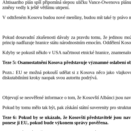
Ahtisaariho plán spíš připomíná slepou uličku Vance-Owenova plánu 
změny vedly k ještě většímu utrpení.
V odtrženém Kosovu budou nové menšiny, budou mít také ty právo n
Pokud dosavadní zkušenosti dávaly za pravdu tomu, že jedinou mož
princip nadřazuje hranice státu národnostním emocím. Oddělení Kosova
Kdyby se pokusil někdo v USA načrtnout etnické hranice, znamenalo b
Teze 5: Osamostatnění Kosova představuje významné oslabení obč
Pozn.: EU se možná pokouší udělat si z Kosova něco jako vlajkovou 
diskutabilními kroky naopak svou autoritu podrývá.
Objevují se neověřené informace o tom, že Kosovští Albánci jsou navá
Pokud by tomu mělo tak být, pak získání státní suverenity pro struktu
Teze 6: Pokud by se ukázalo, že Kosovští představitelé jsou 
ponese ji EU, pokud bude výkonem správy pověřena.