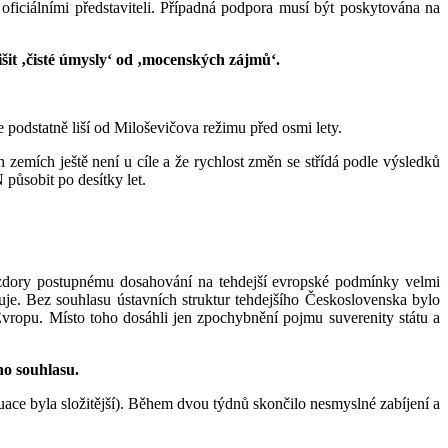
oficiálními představiteli. Případná podpora musí být poskytována na
šit ‚čisté úmysly‘ od ‚mocenských zájmů‘.
 podstatně liší od Miloševičova režimu před osmi lety.
emích ještě není u cíle a že rychlost změn se střídá podle výsledků
působit po desítky let.
vzdory postupnému dosahování na tehdejší evropské podmínky velmi
je. Bez souhlasu ústavních struktur tehdejšího Československa bylo
Evropu. Místo toho dosáhli jen zpochybnění pojmu suverenity státu a
ho souhlasu.
ace byla složitější). Během dvou týdnů skončilo nesmyslné zabíjení a