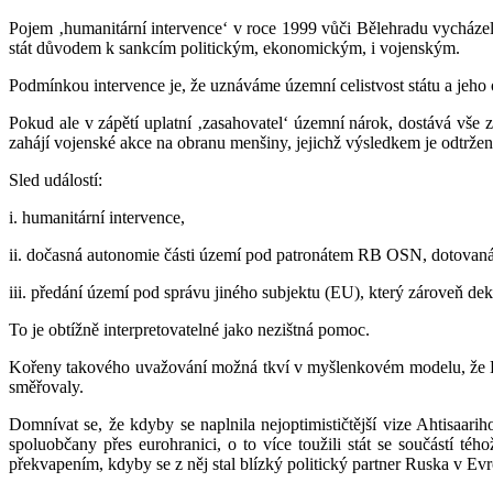
Pojem ‚humanitární intervence‘ v roce 1999 vůči Bělehradu vycházel
stát důvodem k sankcím politickým, ekonomickým, i vojenským.
Podmínkou intervence je, že uznáváme územní celistvost státu a jeh
Pokud ale v zápětí uplatní ‚zasahovatel‘ územní nárok, dostává vše z
zahájí vojenské akce na obranu menšiny, jejichž výsledkem je odtržení
Sled událostí:
i. humanitární intervence,
ii. dočasná autonomie části území pod patronátem RB OSN, dotovaná
iii. předání území pod správu jiného subjektu (EU), který zároveň dek
To je obtížně interpretovatelné jako nezištná pomoc.
Kořeny takového uvažování možná tkví v myšlenkovém modelu, že EU 
směřovaly.
Domnívat se, že kdyby se naplnila nejoptimističtější vize Ahtisaar
spoluobčany přes eurohranici, o to více toužili stát se součástí 
překvapením, kdyby se z něj stal blízký politický partner Ruska v Ev