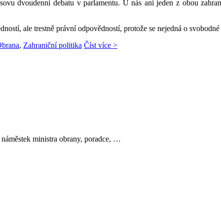
osovu dvoudenní debatu v parlamentu. U nás ani jeden z obou zahra
ností, ale trestně právní odpovědností, protože se nejedná o svobodné 
brana
,
Zahraniční politika
Číst více >
c, náměstek ministra obrany, poradce, …