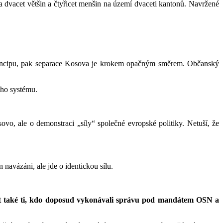
 dvacet většin a čtyřicet menšin na území dvaceti kantonů. Navržené
 principu, pak separace Kosova je krokem opačným směrem. Občanský
ího systému.
vo, ale o demonstraci „síly“ společné evropské politiky. Netuší, že
navázáni, ale jde o identickou sílu.
ést také ti, kdo doposud vykonávali správu pod mandátem OSN a