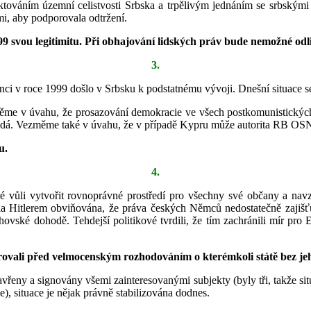
továním územní celistvosti Srbska a trpělivým jednáním se srbskými 
i, aby podporovala odtržení.
9 svou legitimitu. Při obhajování lidských práv bude nemožné odli
3.
nci v roce 1999 došlo v Srbsku k podstatnému vývoji. Dnešní situace se
me v úvahu, že prosazování demokracie ve všech postkomunistických z
adá. Vezměme také v úvahu, že v případě Kypru může autorita RB OSN 
u.
4.
 vůli vytvořit rovnoprávné prostředí pro všechny své občany a na
a Hitlerem obviňována, že práva českých Němců nedostatečně zajišťu
vské dohodě. Tehdejší politikové tvrdili, že tím zachránili mír pro 
rovali před velmocenským rozhodováním o kterémkoli státě bez je
řeny a signovány všemi zainteresovanými subjekty (byly tři, takže situ
e), situace je nějak právně stabilizována dodnes.