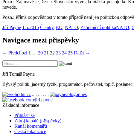
Pozn.: Zajímavé je, že na Slovensku vyvolala otázka postoje ke K
nevede.
Pozn.: Přímá odpovědnost v tomto případě není jen politickou odpověd
Jiří Payne
1.5.2015
Články
,
EU
,
NATO
,
Zahraniční politika
NATO
,
O
Navigace mezi příspěvky
← Předchozí
1
…
20
21
22
23
24
25
Další →
Jiří Tomáš Payne
Bývalý politik, jaderný fyzik, programátor, pečovatel, topič, poslane
.. . . . . . .
Základní informace
Přihlásit se
Zdroj kanálů (příspěvky)
Kanál komentářů
Česká lokalizace