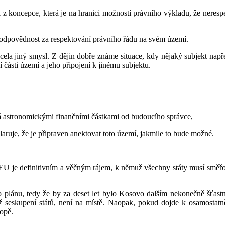
 z koncepce, která je na hranici možností právního výkladu, že nere
o odpovědnost za respektování právního řádu na svém území.
cela jiný smysl. Z dějin dobře známe situace, kdy nějaký subjekt napře
 části území a jeho připojení k jinému subjektu.
 astronomickými finančními částkami od budoucího správce,
laruje, že je připraven anektovat toto území, jakmile to bude možné.
je definitivním a věčným rájem, k němuž všechny státy musí směřovat.
iho plánu, tedy že by za deset let bylo Kosovo dalším nekonečně šťast
téhož seskupení států, není na místě. Naopak, pokud dojde k osamos
ropě.