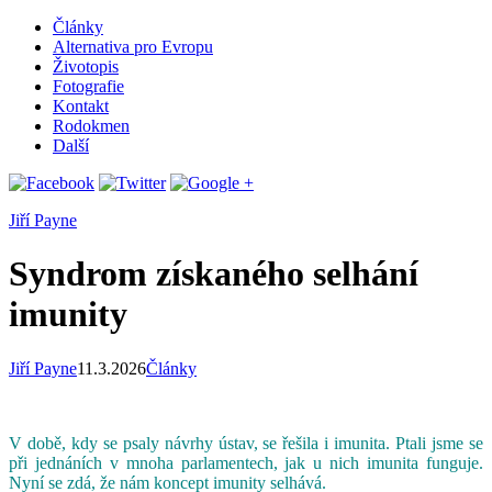
Články
Alternativa pro Evropu
Životopis
Fotografie
Kontakt
Rodokmen
Další
Jiří Payne
Syndrom získaného selhání
imunity
Jiří Payne
11.3.2026
Články
V době, kdy se psaly návrhy ústav, se řešila i imunita. Ptali jsme se
při jednáních v mnoha parlamentech, jak u nich imunita funguje.
Nyní se zdá, že nám koncept imunity selhává.