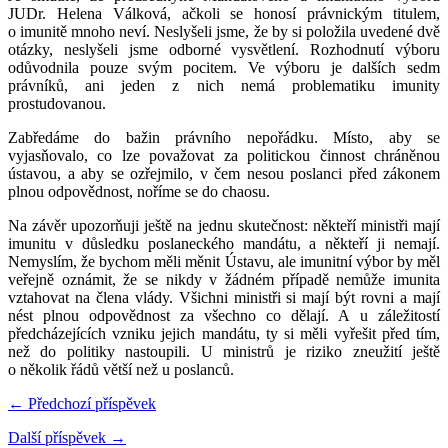
JUDr. Helena Válková, ačkoli se honosí právnickým titulem,
o imunitě mnoho neví. Neslyšeli jsme, že by si položila uvedené dvě
otázky, neslyšeli jsme odborné vysvětlení. Rozhodnutí výboru
odůvodnila pouze svým pocitem. Ve výboru je dalších sedm
právníků, ani jeden z nich nemá problematiku imunity
prostudovanou.
Zabředáme do bažin právního nepořádku. Místo, aby se
vyjasňovalo, co lze považovat za politickou činnost chráněnou
ústavou, a aby se ozřejmilo, v čem nesou poslanci před zákonem
plnou odpovědnost, noříme se do chaosu.
Na závěr upozorňuji ještě na jednu skutečnost: někteří ministři mají
imunitu v důsledku poslaneckého mandátu, a někteří ji nemají.
Nemyslím, že bychom měli měnit Ústavu, ale imunitní výbor by měl
veřejně oznámit, že se nikdy v žádném případě nemůže imunita
vztahovat na člena vlády. Všichni ministři si mají být rovni a mají
nést plnou odpovědnost za všechno co dělají. A u záležitostí
předcházejících vzniku jejich mandátu, ty si měli vyřešit před tím,
než do politiky nastoupili. U ministrů je riziko zneužití ještě
o několik řádů větší než u poslanců.
← Předchozí příspěvek
Další příspěvek →