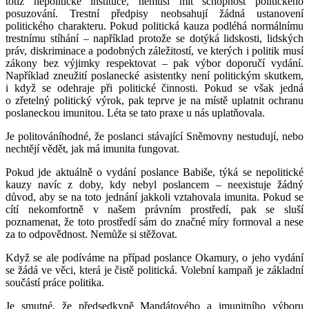
totiž nepolitické instituce, nemusí mít schopnost politického
posuzování. Trestní předpisy neobsahují žádná ustanovení
politického charakteru. Pokud politická kauza podléhá normálnímu
trestnímu stíhání – například protože se dotýká lidskosti, lidských
práv, diskriminace a podobných záležitostí, ve kterých i politik musí
zákony bez výjimky respektovat – pak výbor doporučí vydání.
Například zneužití poslanecké asistentky není politickým skutkem,
i když se odehraje při politické činnosti. Pokud se však jedná
o zřetelný politický výrok, pak teprve je na místě uplatnit ochranu
poslaneckou imunitou. Léta se tato praxe u nás uplatňovala.
Je politováníhodné, že poslanci stávající Sněmovny nestudují, nebo
nechtějí vědět, jak má imunita fungovat.
Pokud jde aktuálně o vydání poslance Babiše, týká se nepolitické
kauzy navíc z doby, kdy nebyl poslancem – neexistuje žádný
důvod, aby se na toto jednání jakkoli vztahovala imunita. Pokud se
cítí nekomfortně v našem právním prostředí, pak se sluší
poznamenat, že toto prostředí sám do značné míry formoval a nese
za to odpovědnost. Nemůže si stěžovat.
Když se ale podíváme na případ poslance Okamury, o jeho vydání
se žádá ve věci, která je čistě politická. Volební kampaň je základní
součástí práce politika.
Je smutné, že předsedkyně Mandátového a imunitního výboru