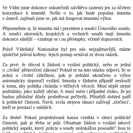
Ve Vídni jsme dokonce uskutečnili návštěvu (autem) jen za účelem
konzultace k imunitě. Nešlo o to, jak bude popsána imunita
v ústavě, zajímali jsme se, jak má fungovat imunitní výbor.
Připomeňme si, že imunitu má i prezident a soudci Ústavního soudu.
A soudci okresních, krajských a vrchních soudů mají imunitu
dokonce silnější – vztahuje se i na přestupky, včetně dopravních.
Právě Vídeňský Nationalrat byl pro nás nejzajímavější, máme
společné právní kořeny. Jejich postup sestával ze dvou otázek.
Za prvé: Je důvod k žádosti o vydání politický, nebo se jedná
o ‚civilní‘ překročení zákona? Pokud se na tuto otázku odpoví, že se
jedná o civilní záležitost, pak je jednání ukončeno a výbor
automaticky doporučí vydání. Imunita v žádném případě neslouží
k tomu, aby politika chránila v běžných věcech. Musí strpět stejné
podmínky, jako každý občan. A musí snést i případné riziko, že jej
budou příslušné úřady prošetřovat pečlivěji. Přísnější dohled patří
k politické činnosti. Navíc zcela stejnou situaci zažívají ‚zločinci‘,
kteří se proslaví v médiích.
Za druhé: Pokud projednávaná kauza vznikla v rámci politické
činnosti, pak je třeba se ptát:
Obsahuje žádost o vydání takový
politický aspekt, který policie a soudy nedokážou posoudit?
Jsou to