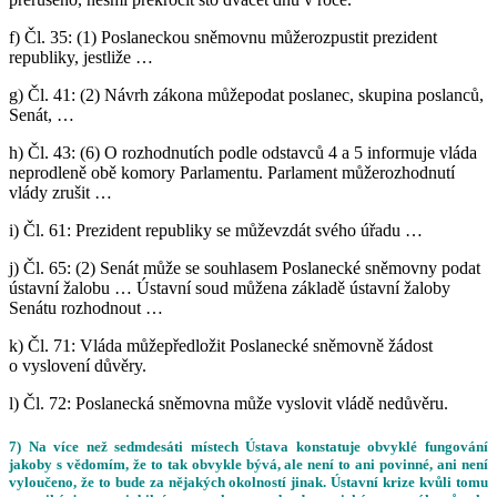
f)
Čl. 35:
(1) Poslaneckou sněmovnu
může
rozpustit prezident
republiky,
jestliže
…
g)
Čl. 41:
(2) Návrh zákona
může
podat poslanec, skupina poslanců,
Senát, …
h)
Čl. 43:
(6) O rozhodnutích podle odstavců 4 a 5 informuje vláda
neprodleně obě komory Parlamentu. Parlament
může
rozhodnutí
vlády zrušit …
i)
Čl. 61:
Prezident republiky se
může
vzdát svého úřadu …
j)
Čl. 65:
(2) Senát
může
se souhlasem Poslanecké sněmovny podat
ústavní žalobu … Ústavní soud
může
na základě ústavní žaloby
Senátu rozhodnout …
k)
Čl. 71:
Vláda
může
předložit Poslanecké sněmovně žádost
o vyslovení důvěry.
l) Čl. 72:
Poslanecká sněmovna
může
vyslovit vládě nedůvěru.
7) Na více než sedmdesáti místech Ústava konstatuje obvyklé fungování
jakoby s vědomím, že to tak obvykle bývá, ale není to ani povinné, ani není
vyloučeno, že to bude za nějakých okolností jinak. Ústavní krize kvůli tomu