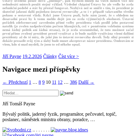
Ústavy uvedeno pouze slovo
„jmenuje“
, pak bychom museli na všech dalších více než
sedmdesáti místech použít stejný výklad. Výsledné chápání Ústavy by ale vedlo ke zcela
nefunkční podobě a stát by přestal fungovat. Nezbývá než se smířit s tím, že prezident je
skutečně jakousi další pojistkou ústavní rovnováhy ,a to i v případě takzvaného třetího
pokusu o sestavení vlády. Když jsme Ústavu psali, bylo nám jasné, že s ohledem na
dosavadní praxi by k tomu mohlo dojít jen za zcela výjimečných okolností. Ústavní
pořádek zdeformovaný zavedením přímé volby prezidenta však posílil jeho postavení
natolik (je zvolen nadpolovičním počtem hlasujících, což v poměrném volebním systému
nemá žádný politik ani žádná strana), že je zcela srozumitelné, že tuto možnost začal
první přímo zvolený prezident prostě využívat a že bude nadále využívána všemi dalšími
prezidenty až do té míry, do jaké jim to ústavní rovnováha dovolí. Tedy silný premiér si
dokáže prosadit svůj tým a slabý bude muset akceptovat názor prezidenta. Omlouvám se
všem, kdo si snad mysleli, že jsem to od někoho opsal.
Jiří Payne
19.2.2026
Články
Číst více >
Navigace mezi příspěvky
← Předchozí
1
…
8
9
10
11
12
…
386
Další →
Jiří Tomáš Payne
Bývalý politik, jaderný fyzik, programátor, pečovatel, topič,
poslanec, náměstek ministra obrany, poradce, …
.. . . . . . .