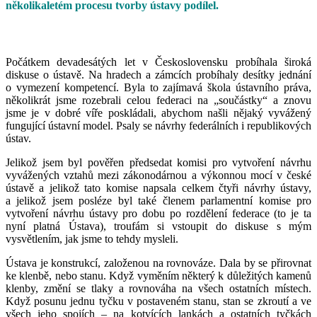
několikaletém procesu tvorby ústavy podílel.
Počátkem devadesátých let v Československu probíhala široká
diskuse o ústavě. Na hradech a zámcích probíhaly desítky jednání
o vymezení kompetencí. Byla to zajímavá škola ústavního práva,
několikrát jsme rozebrali celou federaci na „součástky“ a znovu
jsme je v dobré víře poskládali, abychom našli nějaký vyvážený
fungující ústavní model. Psaly se návrhy federálních i republikových
ústav.
Jelikož jsem byl pověřen předsedat komisi pro vytvoření návrhu
vyvážených vztahů mezi zákonodárnou a výkonnou mocí v české
ústavě a jelikož tato komise napsala celkem čtyři návrhy ústavy,
a jelikož jsem posléze byl také členem parlamentní komise pro
vytvoření návrhu ústavy pro dobu po rozdělení federace (to je ta
nyní platná Ústava), troufám si vstoupit do diskuse s mým
vysvětlením, jak jsme to tehdy mysleli.
Ústava je konstrukcí, založenou na rovnováze. Dala by se přirovnat
ke klenbě, nebo stanu. Když vyměním některý k důležitých kamenů
klenby, změní se tlaky a rovnováha na všech ostatních místech.
Když posunu jednu tyčku v postaveném stanu, stan se zkroutí a ve
všech jeho spojích – na kotvících lankách a ostatních tyčkách