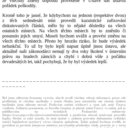
že všechny změny doposud provedené v Ústavě náš ústavní
pořádek poškodily.
Kromě toho je jasné, že kdybychom na jednom (respektive dvou)
z těch sedmdesáti míst provedli kazuistické zafixování
diskutovaných článků, mělo by to nějaké důsledky na všech
ostatních místech. Na všech těchto místech by to změnilo či
posunulo jejich smysl. Museli bychom uvážit a provést změnu na
všech těchto místech. Přesto by hrozilo riziko, že bude výsledek
nefunkční. To už by bylo lepší napsat úplně jinou ústavu, ale
aktuálně naši zákonodárci nemají ty dva roky školení v ústavním
právu na hradech zámcích a chybí i dobrá vůle z počátku
devadesátých let, takž pochybuji, že by byl výsledek lepší.
– – – – – – – – – – – – – – – – – – – – – – – – – – – – – – – – – – – –
– – – – – – –
Byl jsem editorem Seznamu vyzván, abych uvedl všechny zdroje informací, proto zde
prohlašuji, že všechny myšlenky v tomto článku jsou autenticky mé vlastní, žádnou
myšlenku jsem nikomu nevzal. Podávám osobní svědectví o tom, jak naše Ústava
vznikala. Jediným pramenem, ze kterého čerpám, je platné znění Ústavy ve znění, jak je
publikována na stránkách Poslanecké sněmovny
(https://www.psp.cz/docs/laws/constitution.html) a používám obecně uznávaná pravidla
logiky. Držím se také zásady, že není možné v jednom právním dokumentu vykládat
tentýž legislativní jazykový výraz různým způsobem. Takže pokud bychom tvrdili, že
prezident je povinen jmenovat ministra navrženého předsedou vlády, protože je v textu