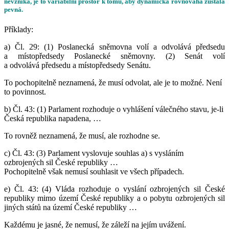
nevzniká, je to variabilní prostor k tomu, aby dynamická rovnováha zůstala
pevná.
Příklady:
a) Čl. 29:
(1) Poslanecká sněmovna
volí a odvolává
předsedu
a místopředsedy Poslanecké sněmovny. (2) Senát
volí
a odvolává
předsedu a místopředsedy Senátu.
To pochopitelně neznamená, že musí odvolat, ale je to možné. Není
to povinnost.
b) Čl. 43:
(1) Parlament
rozhoduje
o vyhlášení válečného stavu, je-li
Česká republika napadena, …
To rovněž neznamená, že musí, ale rozhodne se.
c) Čl. 43:
(3) Parlament
vyslovuje
souhlas a) s vysláním
ozbrojených sil České republiky …
Pochopitelně však nemusí souhlasit ve všech případech.
e) Čl. 43:
(4) Vláda
rozhoduje
o vyslání ozbrojených sil České
republiky mimo území České republiky a o pobytu ozbrojených sil
jiných států na území České republiky …
Každému je jasné, že nemusí, že záleží na jejím uvážení.