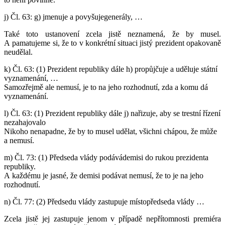
j) Čl. 63:
g)
jmenuje
a
povyšuje
generály, …
Také toto ustanovení zcela jistě neznamená, že by musel.
A pamatujeme si, že to v konkrétní situaci jistý prezident opakovaně
neudělal.
k) Čl. 63:
(1) Prezident republiky dále h)
propůjčuje
a
uděluje
státní
vyznamenání, …
Samozřejmě ale nemusí, je to na jeho rozhodnutí, zda a komu dá
vyznamenání.
l)
Čl. 63:
(1) Prezident republiky dále j)
nařizuje
, aby se trestní řízení
nezahajovalo
Nikoho nenapadne, že by to musel udělat, všichni chápou, že může
a nemusí.
m) Čl. 73:
(1) Předseda vlády
podává
demisi do rukou prezidenta
republiky.
A každému je jasné, že demisi podávat nemusí, že to je na jeho
rozhodnutí.
n) Čl. 77:
(2) Předsedu vlády
zastupuje
místopředseda vlády …
Zcela jistě jej zastupuje jenom v případě nepřítomnosti premiéra