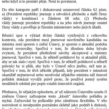
nebo když si to premiér přeje. Není to povinnost.
Do této kategorie patří i diskutovaná ustanovení článku 62 písm.
a)
(Prezident republiky
jmenuje
a
odvolává
předsedu a další členy
vlády)
v kombinaci s článkem 68 odst. (2)
Předsedu
vlády
jmenuje
prezident republiky a na jeho návrh
jmenuje
ostatní
členy vlády a
pověřuje
je řízením ministerstev nebo jiných úřadů.
Běsnící spor o výklad těchto článků vytržených z celkového
kontextu, zda prezident musí jmenovat navrženého kandidáta na
ministra není sporem o znění Ústavy, je sporem o aktuální podobu
ústavní rovnováhy. Spočívá v tom, že dlouhou dobu bývalo
zvykem, že prezident předložené návrhy akceptoval a ministry
jmenoval. Spočívá v tom, že někteří politikové by si aktuálně přáli,
aby se tak stalo i nyní. Spočívá v tom, že někteří politikové a někteří
právníci by si přáli, aby bylo v Ústavě něco jiného, než tam je.
Spočívá v tom, že těch několik případů, kdy prezident v minulosti
okamžitě nejmenoval nebo neodvolal nějakého ministra náš ústavní
pořádek dokázal vyvážit právě proto, že používá jemný systém
modálních odstínů pro popis vztahů ústavních orgánů.
Představa, že nějakým způsobem, ať už nálezem Ústavního soudu či
změnou Ústavy zafixujeme tento „kloub“ ústavního pořádku je
mylná. Zafixování by poškodilo jeho záměrnou flexibilitu. V této
souvislosti si neodpustím poznámku (klidně jako podnět k diskusi),