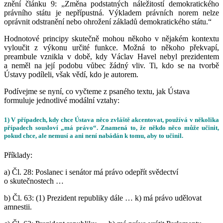
znění článku 9:
„Změna podstatných náležitostí demokratického
právního státu je nepřípustná. Výkladem právních norem nelze
oprávnit odstranění nebo ohrožení základů demokratického státu.“
Hodnotové principy skutečně mohou někoho v nějakém kontextu
vyloučit z výkonu určité funkce. Možná to někoho překvapí,
preambule vznikla v době, kdy Václav Havel nebyl prezidentem
a neměl na její podobu vůbec žádný vliv. Ti, kdo se na tvorbě
Ústavy podíleli, však vědí, kdo je autorem.
Podívejme se nyní, co vyčteme z psaného textu, jak Ústava
formuluje jednotlivé modální vztahy:
1) V případech, kdy chce Ústava něco zvláště akcentovat, používá v několika
případech sousloví „má právo“. Znamená to, že někdo něco může učinit,
pokud chce, ale nemusí a ani není nabádán k tomu, aby to učinil.
Příklady:
a) Čl. 28:
Poslanec i senátor
má právo
odepřít svědectví
o skutečnostech …
b)
Čl. 63: (1) Prezident republiky dále … k)
má právo
udělovat
amnestii.