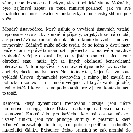
zájmy nebo dokonce nad pokyny vlastní politické strany. Možná by
bylo zajímavé zeptat se třeba ministrů-poslanců, jak ve své
každodenní činnosti řeší to, že poslanecký a ministerský slib má jiné
znění.
Moudrý ústavodárce, který usiluje o vyvážení ústavních vztahů,
nepopisuje kazuisticky konkrétní případy, za jakých se má co stát,
ale ponechává na konkrétním aktuálním kontextu vznik a udržení
rovnováhy. Zdánlivě může někdo tvrdit, že se jedná o dvojí metr,
jenže v tom je právě ta moudrost – přenechat to poctivé a pravdivé
svobodné veřejné diskusi. To, co v jistém kontextu představuje
ohrožení státu, může být za jiných okolností benevolentně
tolerováno. V tom spočívá ta zmiňovaná dynamická rovnováha –
anglicky
checks and balances
. Není to tedy tak, že jen Ústavní soud
vykládá Ústavu, dynamická rovnováha je mimo jiné závislá na
politickém kontextu a na mínění veřejnosti. I když dva dělají totéž,
není to totéž. I když nastane podobná situace v jiném kontextu, není
to totéž.
Rámcem, který dynamickou rovnováhu udržuje, jsou určité
hodnotové principy, které Ústava nadřazuje nad všechna další
ustanovení. Kromě slibu pro každého, kdo má zastávat nějakou
ústavní funkci, jsou tyto principy shrnuty v preambuli, která
zdánlivě nezasahuje to toho, co potom specifikují jednotlivé
následující články. Existence těchto principů se pak promítá do