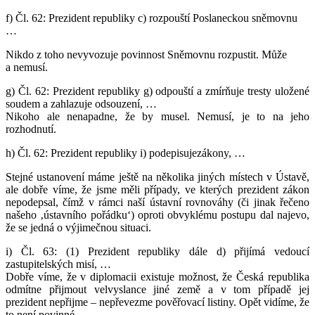
f) Čl. 62:
Prezident republiky c)
rozpouští
Poslaneckou sněmovnu
…
Nikdo z toho nevyvozuje povinnost Sněmovnu rozpustit. Může
a nemusí.
g) Čl. 62:
Prezident republiky g)
odpouští
a
zmírňuje
tresty uložené
soudem a zahlazuje odsouzení, …
Nikoho ale nenapadne, že by musel. Nemusí, je to na jeho
rozhodnutí.
h) Čl. 62:
Prezident republiky i)
podepisuje
zákony, …
Stejné ustanovení máme ještě na několika jiných místech v Ústavě,
ale dobře víme, že jsme měli případy, ve kterých prezident zákon
nepodepsal, čímž v rámci naší ústavní rovnováhy (či jinak řečeno
našeho ‚ústavního pořádku‘) oproti obvyklému postupu dal najevo,
že se jedná o výjimečnou situaci.
i) Čl. 63:
(1) Prezident republiky dále d
) přijímá
vedoucí
zastupitelských misí, …
Dobře víme, že v diplomacii existuje možnost, že Česká republika
odmítne přijmout velvyslance jiné země a v tom případě jej
prezident nepřijme – nepřevezme pověřovací listiny. Opět vidíme, že
to není povinné.