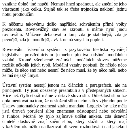
vznikne úplně jiné napětí. Nemusí hned spadnout, ale změní se jeho
vlastnosti jako celku. Stejně tak se třeba trojnožka nakloní, jednu
nohu prodloužím.
K něčemu takovému došlo například schválením přímé volby
prezidenta. Rovnovážný stav se zkroutil a máme nyní jinou
rovnováhu. Můžeme debatovat o tom, zda je stabilnější, zda je
pevnější, zda je moudřejší, avšak nemá smysl to popírat.
Rovnováhu ústavního systému z jazykového hlediska vytvářejí
legislativci prostřednictvím jemného přediva odstínů modálních
vztahů. Kromě všeobecně známých modálních sloves můžeme
rozlišit několik jejich typů. Modální vztahy popisují, že někdo něco
může, že něco smí nebo nesmí, že něco musí, že by něco měl, nebo
že má nějaký úmysl.
Ústavní systém nestojí jenom na článcích a paragrafech, ale na
principech. Ty jsou obsaženy preambuli a v předepsaných slibech.
Více než čtyřicetkrát máme v ústavě slovo
slib
. Důležitost slibu lze
dokumentovat na tom, že
nesložení slibu nebo slib s výhradou
podle
Ústavy automaticky znamená ztrátu mandátu. Logicky by také měla
jistá úroveň porušení slibu znamenat odstoupení nebo odvolání
z funkce. Možná by bylo zajímavé udělat anketu, zda ústavní
činitelé doslovně znají znění slibu, který složili a který mají
v každém okamžiku nadřazovat při svém rozhodování nad jakékoli