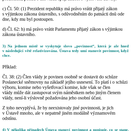
c) Čl. 50:
(1) Prezident republiky
má právo
vrátit přijatý zákon
s výjimkou zákona ústavního, s odůvodněním do patnácti dnů ode
dne, kdy mu byl postoupen.
d) Čl. 62:
h)
má právo
vrátit Parlamentu přijatý zákon s výjimkou
zákona ústavního.
3) Na jednom místě se vyskytuje slovo „povinnost“, která je ale hned
v následující větě relativizována. Ústava tedy umí stanovit povinnost, když
chce.
Příklad:
Čl. 38:
(2) Člen vlády
je povinen
osobně se dostavit do schůze
Poslanecké sněmovny na základě jejího usnesení. To platí i o schůzi
výboru, komise nebo vyšetřovací komise, kde však se člen
vlády
může
dát zastupovat svým náměstkem nebo jiným členem
vlády, není-li výslovně požadována jeho osobní účast.
Z toho nevyplývá, že by neexistovaly jiné povinnosti, je jich
v Ústavě mnoho, ale v nepatrně jiném modálně významovém
odstínu.
4) V několika případech Ústava stanoví povinnost a popisuje, co se stane,