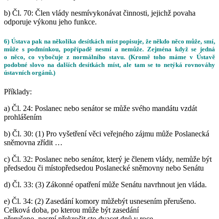
b)
Čl. 70:
Člen vlády
nesmí
vykonávat činnosti, jejichž povaha
odporuje výkonu jeho funkce.
6) Ústava pak na několika desítkách míst popisuje, že někdo něco může, smí,
může s podmínkou, popřípadě nesmí a nemůže. Zejména když se jedná
o něco, co vybočuje z normálního stavu. (Kromě toho máme v Ústavě
podobné slovo na dalších desítkách míst, ale tam se to netýká rovnováhy
ústavních orgánů.)
Příklady:
a)
Čl. 24:
Poslanec nebo senátor se
může
svého mandátu vzdát
prohlášením
b)
Čl. 30:
(1) Pro vyšetření věci veřejného zájmu
může
Poslanecká
sněmovna zřídit …
c)
Čl. 32:
Poslanec nebo senátor, který je členem vlády,
nemůže
být
předsedou či místopředsedou Poslanecké sněmovny nebo Senátu
d)
Čl. 33:
(3) Zákonné opatření může Senátu navrhnout jen vláda.
e)
Čl. 34:
(2) Zasedání komory
může
být usnesením přerušeno.
Celková doba, po kterou
může
být zasedání
přerušeno,
nesmí
překročit sto dvacet dnů v roce.