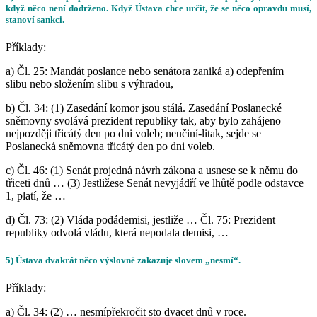
když něco není dodrženo. Když Ústava chce určit, že se něco opravdu musí,
stanoví sankci.
Příklady:
a) Čl. 25:
Mandát poslance nebo senátora zaniká a) odepřením
slibu nebo složením slibu s výhradou,
b) Čl. 34:
(1) Zasedání komor jsou stálá. Zasedání Poslanecké
sněmovny
svolává
prezident republiky tak, aby bylo zahájeno
nejpozději třicátý den po dni voleb;
neučiní-li
tak, sejde se
Poslanecká sněmovna třicátý den po dni voleb.
c)
Čl. 46: (1) Senát
projedná
návrh zákona a usnese se k němu do
třiceti dnů … (3)
Jestliže
se Senát nevyjádří ve lhůtě podle odstavce
1,
platí
, že …
d) Čl. 73:
(2) Vláda
podá
demisi, jestliže … Čl. 75: Prezident
republiky
odvolá
vládu, která nepodala demisi, …
5) Ústava dvakrát něco výslovně zakazuje slovem „nesmí“.
Příklady:
a)
Čl. 34:
(2) …
nesmí
překročit sto dvacet dnů v roce.