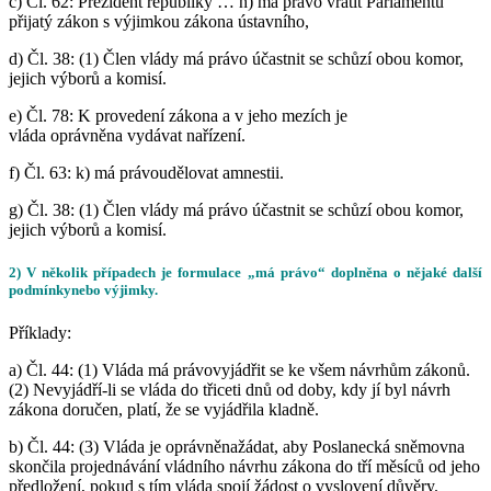
c)
Čl. 62:
Prezident republiky … h)
má právo
vrátit Parlamentu
přijatý zákon s výjimkou zákona ústavního,
d) Čl. 38:
(1) Člen vlády
má právo
účastnit se schůzí obou komor,
jejich výborů a komisí.
e) Čl. 78:
K provedení zákona a v jeho mezích je
vláda
oprávněna
vydávat nařízení.
f) Čl. 63:
k)
má právo
udělovat amnestii.
g)
Čl. 38:
(1) Člen vlády
má právo
účastnit se schůzí obou komor,
jejich výborů a komisí.
2) V několik případech je formulace „má právo“ doplněna o nějaké další
podmínkynebo výjimky.
Příklady:
a) Čl. 44:
(1) Vláda
má právo
vyjádřit se ke všem návrhům zákonů.
(2)
Nevyjádří-li se
vláda do třiceti dnů od doby, kdy jí byl návrh
zákona doručen,
platí
, že se vyjádřila kladně.
b)
Čl. 44:
(3) Vláda je
oprávněna
žádat, aby Poslanecká sněmovna
skončila projednávání vládního návrhu zákona do tří měsíců od jeho
předložení,
pokud
s tím vláda spojí žádost o vyslovení důvěry.