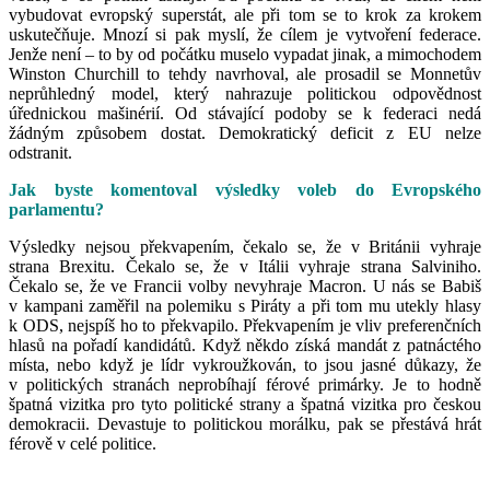
vybudovat evropský superstát, ale při tom se to krok za krokem
uskutečňuje. Mnozí si pak myslí, že cílem je vytvoření federace.
Jenže není – to by od počátku muselo vypadat jinak, a mimochodem
Winston Churchill to tehdy navrhoval, ale prosadil se Monnetův
neprůhledný model, který nahrazuje politickou odpovědnost
úřednickou mašinérií. Od stávající podoby se k federaci nedá
žádným způsobem dostat. Demokratický deficit z EU nelze
odstranit.
Jak byste komentoval výsledky voleb do Evropského
parlamentu?
Výsledky nejsou překvapením, čekalo se, že v Británii vyhraje
strana Brexitu. Čekalo se, že v Itálii vyhraje strana Salviniho.
Čekalo se, že ve Francii volby nevyhraje Macron. U nás se Babiš
v kampani zaměřil na polemiku s Piráty a při tom mu utekly hlasy
k ODS, nejspíš ho to překvapilo. Překvapením je vliv preferenčních
hlasů na pořadí kandidátů. Když někdo získá mandát z patnáctého
místa, nebo když je lídr vykroužkován, to jsou jasné důkazy, že
v politických stranách neprobíhají férové primárky. Je to hodně
špatná vizitka pro tyto politické strany a špatná vizitka pro českou
demokracii. Devastuje to politickou morálku, pak se přestává hrát
férově v celé politice.