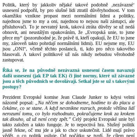
Politik, který by jakkoliv nějaké takové podobně ‚nezávazné‘
usnesení podpořil, by pro slušné lidi ztratil důvěryhodnost. V tom
okamžiku vznikne propast mezi normálními lidmi a politiky,
najednou jsme to my a oni, najednou to nejsou naši zástupci, ale
přisluhovači. To je nevratný krok, taková ztráta důvěry se už nedá
obnovit, ani neustálým opakováním, že „Evropská unie, to jsme
přece my“ (pozoruhodné je, že právě ti, kteří opakují, že EU to jsme
my, zároveň takto pohrdají normálními lidmi). EU nejsme my, EU
jsou „ONI“, včetně těchto poslanců, ti, kdo pro něco takového
hlasovali. A takoví politikové už nás nikdy nebudou věrohodně
zastupovat.
Říká se, že na původně nezávazná usnesení časem navazují
další usnesení (jak EP tak EK) či jiné normy, které už závazné
jsou a těch původních se dovolávají. Setkal jste se už s takovými
postupy?
Prezident Evropské komise Jean Claude Junker to kdysi velmi
názorně popsal:
„Na něčem se dohodneme, hodíme to do placu a
čekáme, co se stane. A když nevznikne rozruch, protože většina lidí
nerozumí tomu, co bylo rozhodnuto, pokračujeme krok za krokem
tak dlouho, až už není cesty zpět.”
Celý projekt Evropské unie byl
takto založen a takto funguje. Je to nepoctivá hra. Slušný politik
jasně řekne, oč mu jde a jak to chce uskutečnit. Lidé mají právo
vědět, o co politik usiluje. Od počátku se tvrdí, že cílem není