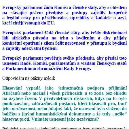
Evropský parlament žádá Komisi a členské státy, aby s ohledem
na stávající právní předpisy a postupy zajistily bezpečné
a legální cesty pro přistěhovalce, uprchlíky a žadatele o azyl,
kteří chtějí vstoupit do EU.
Evropský parlament žádá členské státy, aby řešily diskriminaci
lidí afrického původu na trhu s bydlením a aby přijaly
konkrétní opatření s cílem řešit nerovnosti v přístupu k bydlení
a zajistily adekvátní bydlení.
Evropský parlament pověřuje svého předsedu, aby předal toto
usnesení Radě, Komisi, parlamentům a vládám členských států
a Parlamentnímu shromáždění Rady Evropy.
Odpovídám na otázky médií:
Hlasování vypadá jako jednoznačná podpora přijímání
Afričanů nebo možná i všech příchozích, a to zcela bez ohledu
na azylové řízení. V předvolebních diskusích, když na to bylo
poukazováno, zdůrazňovali poslanci, kteří hlasovali pro, buď
jeho nezávaznost, nebo údajný fakt, že usnesení bylo vloženo do
balíčku s jinými humanistickými dokumenty a že tedy „nešlo“
hlasovat proti. Vnímáte usnesení jako nezávazné?
Politická usnesení jakéhokoliv parlamentu jsou právně nezávazná,