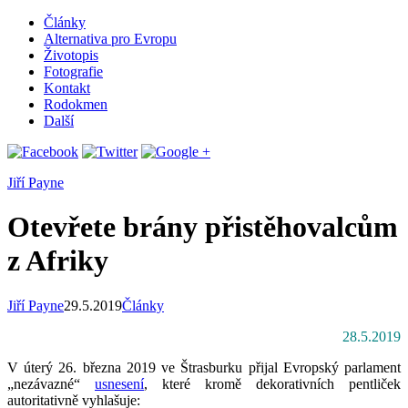
Články
Alternativa pro Evropu
Životopis
Fotografie
Kontakt
Rodokmen
Další
Jiří Payne
Otevřete brány přistěhovalcům
z Afriky
Jiří Payne
29.5.2019
Články
28.5.2019
V úterý 26. března 2019 ve Štrasburku přijal Evropský parlament
„nezávazné“
usnesení
, které kromě dekorativních pentliček
autoritativně vyhlašuje: