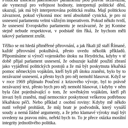
ale vymezují pro veřejnost hodnoty, interpretují politické dění,
ukazují, jak má být interpretována politická realita. Mají politickou
závaznost, pokud výkonná moc není absolutně cynická, je pro ni
usnesení parlamentu velmi vážným imperativem. Pokud někdo tvrdí,
že usnesení Evropského parlamentu je nezávazné, že jej Komise
stejně nebude respektovat, v podstatě tím říká, že bychom měli
takový parlament zrušit.
Těžko se mi hledá přiměřené přirovnání, a jak říkali již staří Římané,
každé přirovnání pokulhává, přesto uvedu několik příkladů.
Připomínáme si výročí vojenského útoku na Heydricha, kdyby v té
době přijal parlament usnesení, že odsuzuje každé použití zbraní
jako vyjádření politických postojů a že má být poskytnuta lékařská
pomoc německým vojákům, kteří byli při útoku zraněni, bylo by to
nezávazné usnesení, a přesto bych pro něj nemohl hlasovat. Když se
v roce 1969 přijímalo Poučení z krizového vývoje, byl to právně
nezávazný text, přesto bych pro něj nemohl hlasovat, i kdyby v něm
byla část pojednávající o tom, že sovětským vojákům, kteří při
invazi byli zraněni, mají nemocnice poskytnout veškerou potřebnou
lékařskou péči. Nebo příklad z osobní roviny: Kdyby mě někdo
nutil veřejně prohlásit, že můj bratr je podvodník, který vynáší
soudy a nemá žádné argumenty, a že jeho klamavé výroky mají být
uvedeny na pravou míru, neřekl bych to. To je přece otázka morální
integrity jednotlivého politika.