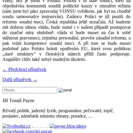
vlády, než je tomu v Polsku. Působí v ní stále soudci, kteří na
objednávku komunistů soudili politické kauzy v minulém režimu
(sám jsem byl jako zpravodaj VONSU svědkem, jak byl na chodbě
soudu samosoudce instruován). Zatímco Poláci se již pustili do
reformy soudní moci, Česká republika ještě nezačala. Až budeme
mít dobrou silnou vládu, bude nutné i v našem případě postupovat
do značné míry obdobně: vláda si bude muset na čas k sobě
stáhnout pravomoci, zejména personální, provést zásadní reformu, a
pak vrátit kompetence soudní moci. A při tom se bude muset
podobně jako Polsko bránit opatřením EU, která svou politikou
„staré struktury“ v členských státech příliš často podporuje.
Augiášův chlív také nebyl snadným úkolem.
← Předchozí příspěvek
Další příspěvek →
Jiří Tomáš Payne
Bývalý politik, jaderný fyzik, programátor, pečovatel, topič,
poslanec, náměstek ministra obrany, poradce, …
.. . . . . . .