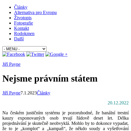
Články
Alternativa pro Evropu
Životopis
Fotografie
Kontakt
Rodokmen
Další
Jiří Payne
Nejsme právním státem
Jiří Payne
7.1.2023
Články
20.12.2022
Na českém justičním systému je pozoruhodné, že banální trestní
kauzy exponovaných osob trvají řádově deset let. Délka
projednávání je skutečně neobvyklá. Mohlo by to dokonce vypadat,
že to je „komplot“ a „kampaň“, že někdo soudy a vyšetřování