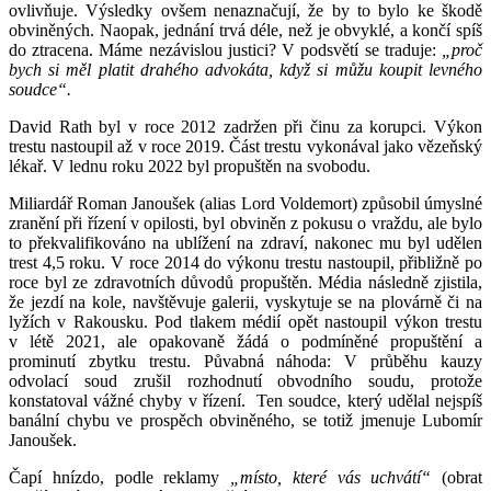
ovlivňuje. Výsledky ovšem nenaznačují, že by to bylo ke škodě
obviněných. Naopak, jednání trvá déle, než je obvyklé, a končí spíš
do ztracena. Máme nezávislou justici? V podsvětí se traduje:
„proč
bych si měl platit drahého advokáta, když si můžu koupit levného
soudce“.
David Rath byl v roce 2012 zadržen při činu za korupci. Výkon
trestu nastoupil až v roce 2019. Část trestu vykonával jako vězeňský
lékař. V lednu roku 2022 byl propuštěn na svobodu.
Miliardář Roman Janoušek (alias Lord Voldemort) způsobil úmyslné
zranění při řízení v opilosti, byl obviněn z pokusu o vraždu, ale bylo
to překvalifikováno na ublížení na zdraví, nakonec mu byl udělen
trest 4,5 roku. V roce 2014 do výkonu trestu nastoupil, přibližně po
roce byl ze zdravotních důvodů propuštěn. Média následně zjistila,
že jezdí na kole, navštěvuje galerii, vyskytuje se na plovárně či na
lyžích v Rakousku. Pod tlakem médií opět nastoupil výkon trestu
v létě 2021, ale opakovaně žádá o podmíněné propuštění a
prominutí zbytku trestu. Půvabná náhoda: V průběhu kauzy
odvolací soud zrušil rozhodnutí obvodního soudu, protože
konstatoval vážné chyby v řízení. Ten soudce, který udělal nejspíš
banální chybu ve prospěch obviněného, se totiž jmenuje Lubomír
Janoušek.
Čapí hnízdo, podle reklamy
„místo, které vás uchvátí“
(obrat