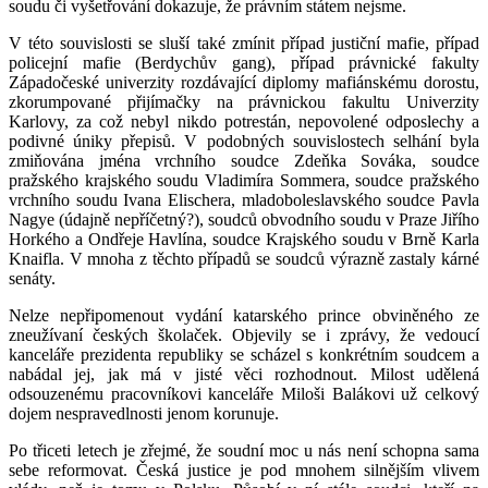
soudu či vyšetřování dokazuje, že právním státem nejsme.
V této souvislosti se sluší také zmínit případ justiční mafie, případ
policejní mafie (Berdychův gang), případ právnické fakulty
Západočeské univerzity rozdávající diplomy mafiánskému dorostu,
zkorumpované přijímačky na právnickou fakultu Univerzity
Karlovy, za což nebyl nikdo potrestán, nepovolené odposlechy a
podivné úniky přepisů. V podobných souvislostech selhání byla
zmiňována jména vrchního soudce Zdeňka Sováka, soudce
pražského krajského soudu Vladimíra Sommera, soudce pražského
vrchního soudu Ivana Elischera, mladoboleslavského soudce Pavla
Nagye (údajně nepříčetný?), soudců obvodního soudu v Praze Jiřího
Horkého a Ondřeje Havlína, soudce Krajského soudu v Brně Karla
Knaifla. V mnoha z těchto případů se soudců výrazně zastaly kárné
senáty.
Nelze nepřipomenout vydání katarského prince obviněného ze
zneužívaní českých školaček. Objevily se i zprávy, že vedoucí
kanceláře prezidenta republiky se scházel s konkrétním soudcem a
nabádal jej, jak má v jisté věci rozhodnout. Milost udělená
odsouzenému pracovníkovi kanceláře Miloši Balákovi už celkový
dojem nespravedlnosti jenom korunuje.
Po třiceti letech je zřejmé, že soudní moc u nás není schopna sama
sebe reformovat. Česká justice je pod mnohem silnějším vlivem