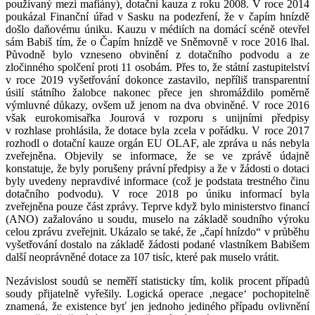
používaný mezi mafiány)
,
dotační kauza z roku 2008. V roce 2014
poukázal Finanční úřad v Sasku na podezření, že v čapím hnízdě
došlo daňovému úniku. Kauzu v médiích na domácí scéně otevřel
sám Babiš tím, že o Čapím hnízdě ve Sněmovně v roce 2016 lhal.
Původně bylo vzneseno obvinění z dotačního podvodu a ze
zločinného spolčení proti 11 osobám. Přes to, že státní zastupitelství
v roce 2019 vyšetřování dokonce zastavilo, nepříliš transparentní
úsilí státního žalobce nakonec přece jen shromáždilo poměrně
výmluvné důkazy, ovšem už jenom na dva obviněné. V roce 2016
však eurokomisařka Jourová v rozporu s unijními předpisy
v rozhlase prohlásila, že dotace byla zcela v pořádku. V roce 2017
rozhodl o dotační kauze orgán EU OLAF, ale zpráva u nás nebyla
zveřejněna. Objevily se informace, že se ve zprávě údajně
konstatuje, že byly porušeny právní předpisy a že v žádosti o dotaci
byly uvedeny nepravdivé informace (což je podstata trestného činu
dotačního podvodu). V roce 2018 po úniku informací byla
zveřejněna pouze část zprávy. Teprve když bylo ministerstvo financí
(ANO) zažalováno u soudu, muselo na základě soudního výroku
celou zprávu zveřejnit. Ukázalo se také, že „čapí hnízdo“ v průběhu
vyšetřování dostalo na základě žádosti podané vlastníkem Babišem
další neoprávněné dotace za 107 tisíc, které pak muselo vrátit.
Nezávislost soudů se neměří statisticky tím, kolik procent případů
soudy přijatelně vyřešily. Logická operace ‚negace‘ pochopitelně
znamená, že existence byť jen jednoho jediného případu ovlivnění