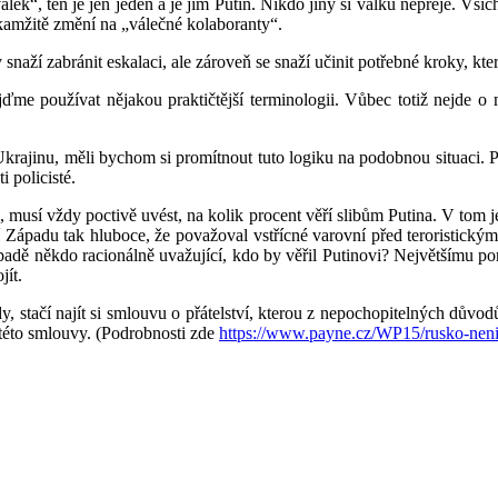
ek“, ten je jen jeden a je jím Putin. Nikdo jiný si válku nepřeje. Všic
okamžitě změní na „válečné kolaboranty“.
naží zabránit eskalaci, ale zároveň se snaží učinit potřebné kroky, kte
jďme používat nějakou praktičtější terminologii. Vůbec totiž nejde o m
Ukrajinu, měli bychom si promítnout tuto logiku na podobnou situaci. P
 policisté.
, musí vždy poctivě uvést, na kolik procent věří slibům Putina. V tom
Západu tak hluboce, že považoval vstřícné varovní před teroristickým
dě někdo racionálně uvažující, kdo by věřil Putinovi? Největšímu poru
jít.
 stačí najít si smlouvu o přátelství, kterou z nepochopitelných důvod
 této smlouvy. (Podrobnosti zde
https://www.payne.cz/WP15/rusko-neni-