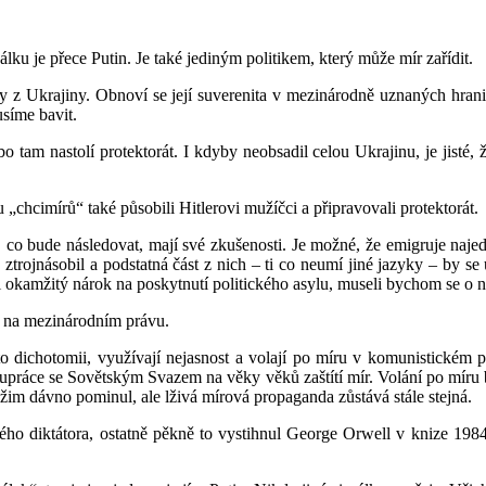
ku je přece Putin. Je také jediným politikem, který může mír zařídit.
áky z Ukrajiny. Obnoví se její suverenita v mezinárodně uznaných hrani
síme bavit.
o tam nastolí protektorát. I kdyby neobsadil celou Ukrajinu, je jisté,
cimírů“ také působili Hitlerovi mužíčci a připravovali protektorát.
 co bude následovat, mají své zkušenosti. Je možné, že emigruje naje
ztrojnásobil a podstatná část z nich – ti co neumí jiné jazyky – by se
i okamžitý nárok na poskytnutí politického asylu, museli bychom se o n
ný na mezinárodním právu.
dichotomii, využívají nejasnost a volají po míru v komunistickém poj
olupráce se Sovětským Svazem na věky věků zaštítí mír. Volání po mír
žim dávno pominul, ale lživá mírová propaganda zůstává stále stejná.
ého diktátora, ostatně pěkně to vystihnul George Orwell v knize 198