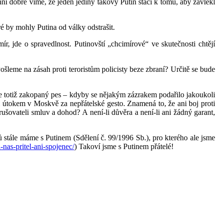
hni dobře víme, že jeden jediný takový Putin stačí k tomu, aby zavlekl
ré by mohly Putina od války odstrašit.
ír, jde o spravedlnost. Putinovští „chcimírové“ ve skutečnosti chtějí
ošleme na zásah proti teroristům policisty beze zbraní? Určitě se bude
 je totiž zakopaný pes – kdyby se nějakým zázrakem podařilo jakoukoli
 útokem v Moskvě za nepřátelské gesto. Znamená to, že ani boj proti
šovateli smluv a dohod? A není-li důvěra a není-li ani žádný garant,
ů stále máme s Putinem (Sdělení č. 99/1996 Sb.), pro kterého ale jsme
nas-pritel-ani-spojenec/
) Takoví jsme s Putinem přátelé!