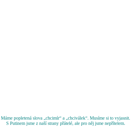
Máme popletená slova „chcimír“ a „chciválek“. Musíme si to vyjasnit.
S Putinem jsme z naší strany přátelé, ale pro něj jsme nepřítelem.