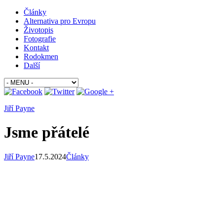
Články
Alternativa pro Evropu
Životopis
Fotografie
Kontakt
Rodokmen
Další
Jiří Payne
Jsme přátelé
Jiří Payne
17.5.2024
Články