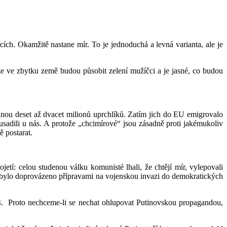
cích. Okamžitě nastane mír. To je jednoduchá a levná varianta, ale je
 že ve zbytku země budou působit zelení mužíčci a je jasné, co budou
dnou deset až dvacet milionů uprchlíků. Zatím jich do EU emigrovalo
 usadili u nás. A protože „chcimírové“ jsou zásadně proti jakémukoliv
ě postarat.
etí: celou studenou válku komunisté lhali, že chtějí mír, vylepovali
u bylo doprovázeno přípravami na vojenskou invazi do demokratických
4. Proto nechceme-li se nechat ohlupovat Putinovskou propagandou,