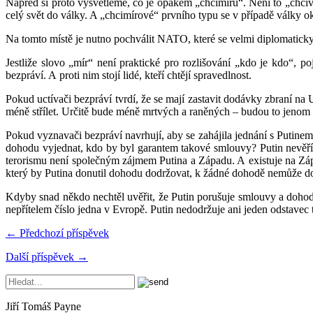
Napřed si proto vysvětleme, co je opakem „chcimírů“. Není to „chcivál
celý svět do války. A „chcimírové“ prvního typu se v případě války 
Na tomto místě je nutno pochválit NATO, které se velmi diplomaticky s
Jestliže slovo „mír“ není praktické pro rozlišování „kdo je kdo“, po
bezpráví. A proti nim stojí lidé, kteří chtějí spravedlnost.
Pokud uctívači bezpráví tvrdí, že se mají zastavit dodávky zbraní na 
méně střílet. Určitě bude méně mrtvých a raněných – budou to jenom ti
Pokud vyznavači bezpráví navrhují, aby se zahájila jednání s Putinem
dohodu vyjednat, kdo by byl garantem takové smlouvy? Putin nevěří 
terorismu není společným zájmem Putina a Západu. A existuje na Zápa
který by Putina donutil dohodu dodržovat, k žádné dohodě nemůže do
Kdyby snad někdo nechtěl uvěřit, že Putin porušuje smlouvy a dohody,
nepřítelem číslo jedna v Evropě. Putin nedodržuje ani jeden odstavec
← Předchozí příspěvek
Další příspěvek →
Jiří Tomáš Payne