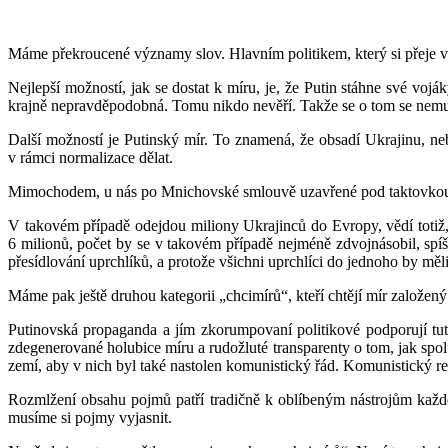
Máme překroucené významy slov. Hlavním politikem, který si přeje vál
Nejlepší možností, jak se dostat k míru, je, že Putin stáhne své voj
krajně nepravděpodobná. Tomu nikdo nevěří. Takže se o tom se nemu
Další možností je Putinský mír. To znamená, že obsadí Ukrajinu, neb
v rámci normalizace dělat.
Mimochodem, u nás po Mnichovské smlouvě uzavřené pod taktovkou „ch
V takovém případě odejdou miliony Ukrajinců do Evropy, vědí totiž,
6 milionů, počet by se v takovém případě nejméně zdvojnásobil, spíš 
přesídlování uprchlíků, a protože všichni uprchlíci do jednoho by měl
Máme pak ještě druhou kategorii „chcimírů“, kteří chtějí mír založe
Putinovská propaganda a jím zkorumpovaní politikové podporují tuto 
zdegenerované holubice míru a rudožluté transparenty o tom, jak sp
zemí, aby v nich byl také nastolen komunistický řád. Komunistický re
Rozmlžení obsahu pojmů patří tradičně k oblíbeným nástrojům každ
musíme si pojmy vyjasnit.