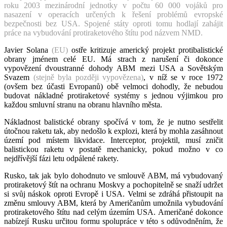
roku 2003 mezinárodní jednotky v počtu 60 000 vojáků pro
nasazení v operacích určených k řešení problémů evropské
bezpečnosti bez USA. Spojené státy oproti tomu hodlají zahájit
práce na vybudování protiraketového štítu pod názvem NMD.
Javier Solana
(EU)
ostře kritizuje americký projekt protibalistické
obrany jménem celé EU. Má strach z narušení či dokonce
vypovězení dvoustranné dohody ABM mezi USA a Sovětským
Svazem
(stejně byla později vypovězena)
, v níž se v roce 1972
(ovšem bez účasti Evropanů) obě velmoci dohodly, že nebudou
budovat nákladné protiraketové systémy s jednou výjimkou pro
každou smluvní stranu na obranu hlavního města.
Nákladnost balistické obrany spočívá v tom, že je nutno sestřelit
útočnou raketu tak, aby nedošlo k explozi, která by mohla zasáhnout
území pod místem likvidace. Interceptor, projektil, musí zničit
balistickou raketu v postatě mechanicky, pokud možno v co
nejdřívější fázi letu odpálené rakety.
Rusko, tak jak bylo dohodnuto ve smlouvě ABM, má vybudovaný
protiraketový štít na ochranu Moskvy a pochopitelně se snaží udržet
si svůj náskok oproti Evropě i USA. Velmi se zdráhá přistoupit na
změnu smlouvy ABM, která by Američanům umožnila vybudování
protiraketového štítu nad celým územím USA. Američané dokonce
nabízejí Rusku určitou formu spolupráce v této s odůvodněním, že