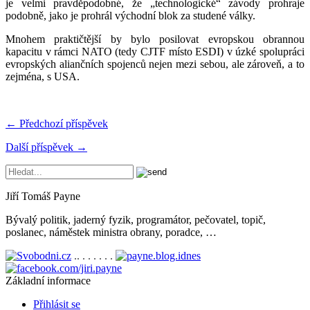
je velmi pravděpodobné, že „technologické“ závody prohraje
podobně, jako je prohrál východní blok za studené války.
Mnohem praktičtější by bylo posilovat evropskou obrannou
kapacitu v rámci NATO (tedy CJTF místo ESDI) v úzké spolupráci
evropských aliančních spojenců nejen mezi sebou, ale zároveň, a to
zejména, s USA.
← Předchozí příspěvek
Další příspěvek →
Jiří Tomáš Payne
Bývalý politik, jaderný fyzik, programátor, pečovatel, topič,
poslanec, náměstek ministra obrany, poradce, …
.. . . . . . .
Základní informace
Přihlásit se