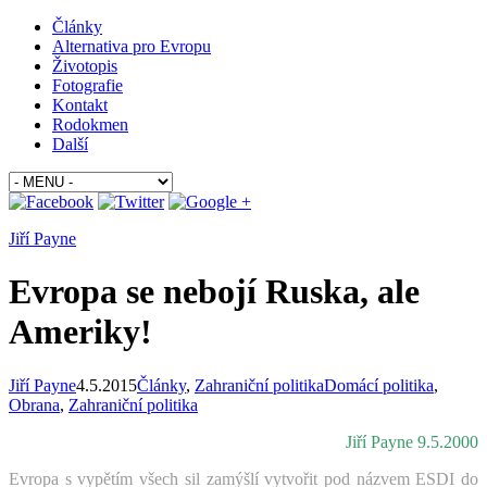
Články
Alternativa pro Evropu
Životopis
Fotografie
Kontakt
Rodokmen
Další
Jiří Payne
Evropa se nebojí Ruska, ale
Ameriky!
Jiří Payne
4.5.2015
Články
,
Zahraniční politika
Domácí politika
,
Obrana
,
Zahraniční politika
Jiří Payne 9.5.2000
Evropa s vypětím všech sil zamýšlí vytvořit pod názvem ESDI do