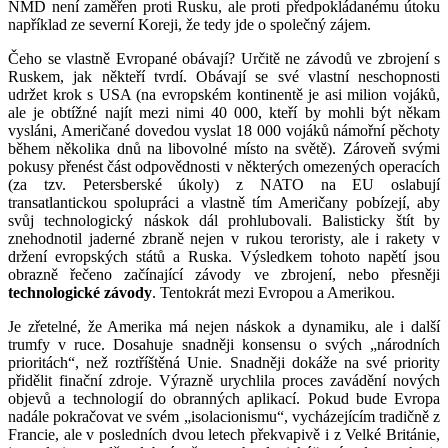
NMD není zaměřen proti Rusku, ale proti předpokládanému útoku
například ze severní Koreji, že tedy jde o společný zájem.
Čeho se vlastně Evropané obávají? Určitě ne závodů ve zbrojení s
Ruskem, jak někteří tvrdí. Obávají se své vlastní neschopnosti
udržet krok s USA (na evropském kontinentě je asi milion vojáků,
ale je obtížné najít mezi nimi 40 000, kteří by mohli být někam
vysláni, Američané dovedou vyslat 18 000 vojáků námořní pěchoty
během několika dnů na libovolné místo na světě). Zároveň svými
pokusy přenést část odpovědnosti v některých omezených operacích
(za tzv. Petersberské úkoly) z NATO na EU oslabují
transatlantickou spolupráci a vlastně tím Američany pobízejí, aby
svůj technologický náskok dál prohlubovali. Balisticky štít by
znehodnotil jaderné zbraně nejen v rukou teroristy, ale i rakety v
držení evropských států a Ruska. Výsledkem tohoto napětí jsou
obrazně řečeno začínající závody ve zbrojení, nebo přesněji
technologické závody
. Tentokrát mezi Evropou a Amerikou.
Je zřetelné, že Amerika má nejen náskok a dynamiku, ale i další
trumfy v ruce. Dosahuje snadněji konsensu o svých „národních
prioritách“, než roztříštěná Unie. Snadněji dokáže na své priority
přidělit finační zdroje. Výrazně urychlila proces zavádění nových
objevů a technologií do obranných aplikací. Pokud bude Evropa
nadále pokračovat ve svém „isolacionismu“, vycházejícím tradičně z
Francie, ale v posledních dvou letech překvapivě i z Velké Británie,