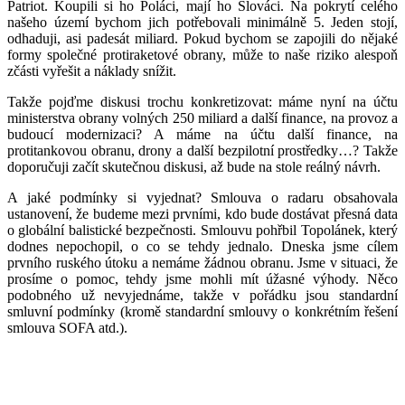
Patriot. Koupili si ho Poláci, mají ho Slováci. Na pokrytí celého
našeho území bychom jich potřebovali minimálně 5. Jeden stojí,
odhaduji, asi padesát miliard. Pokud bychom se zapojili do nějaké
formy společné protiraketové obrany, může to naše riziko alespoň
zčásti vyřešit a náklady snížit.
Takže pojďme diskusi trochu konkretizovat: máme nyní na účtu
ministerstva obrany volných 250 miliard a další finance, na provoz a
budoucí modernizaci? A máme na účtu další finance, na
protitankovou obranu, drony a další bezpilotní prostředky…? Takže
doporučuji začít skutečnou diskusi, až bude na stole reálný návrh.
A jaké podmínky si vyjednat? Smlouva o radaru obsahovala
ustanovení, že budeme mezi prvními, kdo bude dostávat přesná data
o globální balistické bezpečnosti. Smlouvu pohřbil Topolánek, který
dodnes nepochopil, o co se tehdy jednalo. Dneska jsme cílem
prvního ruského útoku a nemáme žádnou obranu. Jsme v situaci, že
prosíme o pomoc, tehdy jsme mohli mít úžasné výhody. Něco
podobného už nevyjednáme, takže v pořádku jsou standardní
smluvní podmínky (kromě standardní smlouvy o konkrétním řešení
smlouva SOFA atd.).