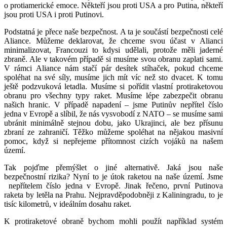
o protiamerické emoce. Někteří jsou proti USA a pro Putina, někteří
jsou proti USA i proti Putinovi.
Podstatná je přece naše bezpečnost. A ta je součástí bezpečnosti celé
Aliance. Můžeme deklarovat, že chceme svou účast v Alianci
minimalizovat, Francouzi to kdysi udělali, protože měli jaderné
zbraně. Ale v takovém případě si musíme svou obranu zaplati sami.
V rámci Aliance nám stačí pár desítek stíhaček, pokud chceme
spoléhat na své síly, musíme jich mít víc než sto dvacet. K tomu
ještě podzvuková letadla. Musíme si pořídit vlastní protiraketovou
obranu pro všechny typy raket. Musíme lépe zabezpečit obranu
našich hranic. V případě napadení – jsme Putinův nepřítel číslo
jedna v Evropě a slíbil, že nás vysvobodí z NATO – se musíme sami
ubránit minimálně stejnou dobu, jako Ukrajinci, ale bez přísunu
zbraní ze zahraničí. Těžko můžeme spoléhat na nějakou masivní
pomoc, když si nepřejeme přítomnost cizích vojáků na našem
území.
Tak pojďme přemýšlet o jiné alternativě. Jaká jsou naše
bezpečnostní rizika? Nyní to je útok raketou na naše území. Jsme
nepřítelem číslo jedna v Evropě. Jinak řečeno, první Putinova
raketa by letěla na Prahu. Nejpravděpodobněji z Kaliningradu, to je
tisíc kilometrů, v ideálním dosahu raket.
K protiraketové obraně bychom mohli použít například systém