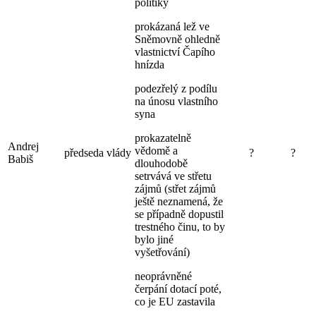
politiky
prokázaná lež ve
Sněmovně ohledně
vlastnictví Čapího
hnízda
podezřelý z podílu
na únosu vlastního
syna
prokazatelně
Andrej
vědomě a
předseda vlády
?
?
Babiš
dlouhodobě
setrvává ve střetu
zájmů (střet zájmů
ještě neznamená, že
se případně dopustil
trestného činu, to by
bylo jiné
vyšetřování)
neoprávněné
čerpání dotací poté,
co je EU zastavila