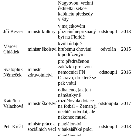
Nagyovou, vrchní
ředitelku sekce
kabinetu předsedy
vlády
v majetkovém
Jiří Besser
ministr kultury
přiznání nepřiznaný
odstoupil
2013
byt na Floridě
kvůli údajně
Marcel
ministr školství
hrubému chování
odvolán
2015
Chládek
k podřízeným
pro předraženou
zakázku pro svou
Svatopluk
ministr
nemocnici FN
odstoupil
2016
Němeček
zdravotnictví
Ostrava, do které se
pak vrátil
odhaleno, jak její
náměstkyně
Kateřina
rozdělovala dotace
ministr školství
odstoupila
2017
Valachová
na fotbal – Zeman ji
nechtěl odvolat, ale
nakonec musel
ministr práce a
plagiátorství
Petr Krčál
odstoupil
2018
sociálních věcí
v bakalářské práci
plagiátorství