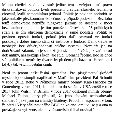
Milion chvilek sleduje vlastně jediné téma: veřejnost má právo
diskvalifikovat politika kvůli porušení pravidel slušného jednání a
chování, kvůli nemorálnímu jednání. Politik je povinen podrobit se
jakémukoliv přezkoumání skutečnosti v případě podezření. Bez toho
totiž demokracie nemůže fungovat: jakmile se dostane k moci
bezcharakterní politik, je tím porušena férová soutěž politických
stran a je tím ohrožena demokracie v samé podstatě. Politik je
povinen opustit funkci, pokud jeho další setrvání ve funkci
poškozuje dobré jméno státu či instituce a funkce. Demokracie se
neobejde bez důvěryhodnosti celého systému. Nezáleží jen na
dodržování zákonů, to je samozřejmost, mnohé věci, jak známo od
dob antiky, nezakazuje zákon, ale stud. Obrazně řečeno, kdo se chce
stát politikem, neměl by dvacet let předem přecházet na červenou, i
kdyby tak všichni ostatní činili.
Není to jenom naše česká specialita. Pro plagiátorství (krádež
myšlenek) odstoupil například v Maďarsku prezident Pál Schmitt
v roce 2012, nebo v Německu ministr obrany Karl-Theodor zu
Guttenberg v roce 2011, kandidaturu do senátu v USA zrušil v roce
2017 John Walsh. V Británii v roce 2017 odstoupil ministr obrany
Michael Fallon, který připustil, že jeho chování nedosahovalo
standardů, jaké jsou na ministry kladeny. Problém nespočíval v tom,
že před 15 lety sáhl novinářce BBC na koleno, omluvil se jí a ona to
považuje za vyřízené, ale on v té souvislosti lhal novinářům.