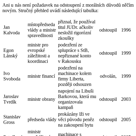
Ani u nás není požadavek na odstoupení z morálních důvodů něčím
novým. Stručný přehled uvádí následující tabulka:
přiznal, že používal
místopředseda
Jan
titul JUDr. ačkoliv
vlády a ministr
odstoupil
1996
Kalvoda
nesložil rigorózní
spravedlnosti
zkoušky
ministr pro
podezření ze
Egon
evropské
splupráce s StB,
odstoupil
1999
Lánský
záležitosti a
nepřiznané konto
koordinaci
v Rakousku
podezření na
Ivo
machinace kolem
ministr financí
odvolán,
1999
Svoboda
firmy Liberta,
později odsouzen
napojení na Libuši
Jaroslav
Barkovou, která mu
ministr obrany
odstoupil
2003
Tvrdík
organizovala
kampaň
prokázány lži ve
Stanislav
předseda vlády
věci původu peněz
odstoupil
2005
Gross
na zakoupení bytu
ministr
machinace s