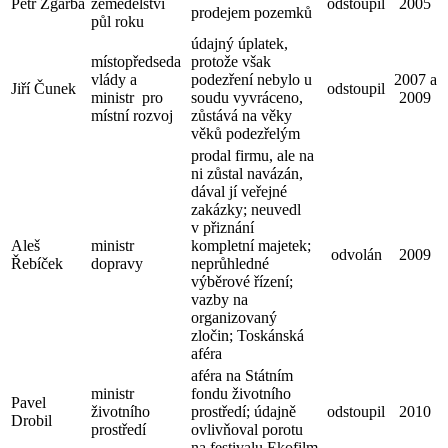
Petr Zgarba
zemědělství
odstoupil
2005
prodejem pozemků
půl roku
údajný úplatek,
místopředseda
protože však
vlády a
podezření nebylo u
2007 a
Jiří Čunek
odstoupil
ministr pro
soudu vyvráceno,
2009
místní rozvoj
zůstává na věky
věků podezřelým
prodal firmu, ale na
ni zůstal navázán,
dával jí veřejné
zakázky; neuvedl
v přiznání
Aleš
ministr
kompletní majetek;
odvolán
2009
Řebíček
dopravy
neprůhledné
výběrové řízení;
vazby na
organizovaný
zločin; Toskánská
aféra
aféra na Státním
ministr
fondu životního
Pavel
životního
prostředí; údajně
odstoupil
2010
Drobil
prostředí
ovlivňoval porotu
na festivalu Ekofilm