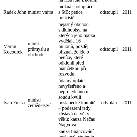
možná spolupráce
Radek John
ministr vnitra
s StB; petice
odstoupil
2011
policistů
nejasný obchod
s dluhopisy, na
kterých jeho matka
vydělala 16
ministr
Martin
milionů, později
průmyslu a
odstoupil
2011
Kocourek
přiznal, že jde o
obchodu
peníze, které
odklonil před
manželkou při
rozvodu
údajný úplatek –
nevyšetřeno a
neprojednáno u
soudu kvůli
ministr
Ivan Fuksa
poslanecké imunitě
odvolán
2011
zemědělství
– podezření tedy
zůstává na věky
věků; kauza Nečas
Nagyová
kauza financování
poslanců, strategie