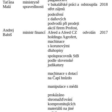
Taťána
ministryně
v bakalářské práci a
odstoupila
2018
Malá
spravedlnosti
střet zájmů
podezření
z daňových
podvodů při prodeji
akcií firem Profost,
Andrej
ministr financí
Afeed a Afeed CZ
odvolán
2017
Babiš
holdingu Agrofert,
machinace
s korunovými
dluhopisy
spolupracovník StB
podle slovenské
judikatury
machinace s dotací
na Čapí hnízdo
manipulace s médii
prokázáno
shromažďování
kompromitujících
materiálů na jiné