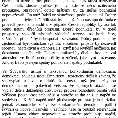
bezesporu různé formy podnikání, jak už u nás kdysi rozlišovali
Čeští bratři, slušné profese jsou ty, kde se něco užitečného
produkuje. Shrabování dotací hráběmi by za slušné podnikání
nepovažovali. On totiž Babiš ve skutečnosti podnikat neumí. Dobrý
podnikatel, kdyby chtěl řídit stát, by okamžitě po nástupu do funkce
provedl personální audit a v případě České republiky by asi tak
jednu třetinu úředníků propustil. Dobrý podnikatel by v době
prosperity vytvořil zásadně viditelné rezervy na horší časy,
v žádném případě by nehospodařil se ztrátou. Dobrý podnikatel by
zjednodušil byrokratickou agendu, v žádném případě by nezavedl
spornou, neefektivní a drahou EET, když jsou levnější možnosti, jak
dosáhnout stejného cíle. Dobrý podnikatel by dbal na kooperativní
atmosféru ve firmě, nedopustil by rozdělení, jaké nyní prožíváme.
Andrej Babiš je nejen špatný politik, ale i špatný podnikatel.
Ve Švýcarsku usilují o takzvanou konkordanční demokracii,
demokracii souladu srdcí. Empiricky i teoreticky došli k závěru, že
se vyplatí usilovat o hlubší konsensus, než jen nezbytnou
demokratickou nadpoloviční většinu. Ve sporných otázkách se
vyplatí déle a důkladněji diskutovat, protože rozhodnutí přijatá větší
většinou jsou v čase stabilnější a protože se tím snižuje napětí ve
společnosti. Každé napětí totiž představuje pro stát jednak rizika,
jednak ekonomické ztráty. Ke konkordanční demokracii patří i
švýcarské lidové hlasování – zatímco naše (a britské) referendum
jejich Ústava vůbec nepovoluje – protože prohlubuje napětí,