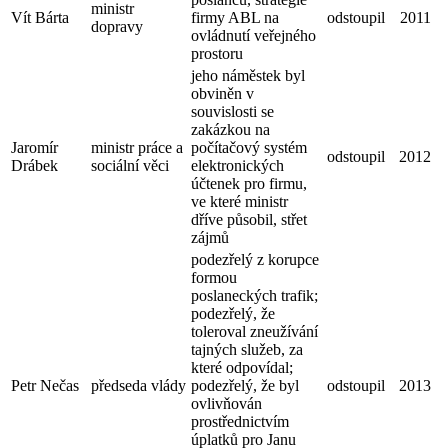
ministr
Vít Bárta
firmy ABL na
odstoupil
2011
dopravy
ovládnutí veřejného
prostoru
jeho náměstek byl
obviněn v
souvislosti se
zakázkou na
Jaromír
ministr práce a
počítačový systém
odstoupil
2012
Drábek
sociální věci
elektronických
účtenek pro firmu,
ve které ministr
dříve působil, střet
zájmů
podezřelý z korupce
formou
poslaneckých trafik;
podezřelý, že
toleroval zneužívání
tajných služeb, za
které odpovídal;
Petr Nečas
předseda vlády
podezřelý, že byl
odstoupil
2013
ovlivňován
prostřednictvím
úplatků pro Janu