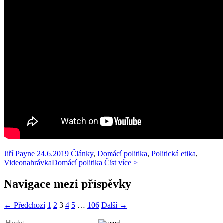
Jiří Payne
24.6.2019
Články
,
Domácí politika
,
Politická etika
,
Videonahrávka
Domácí politika
Číst více >
Navigace mezi příspěvky
← Předchozí
1
2
3
4
5
…
106
Další →