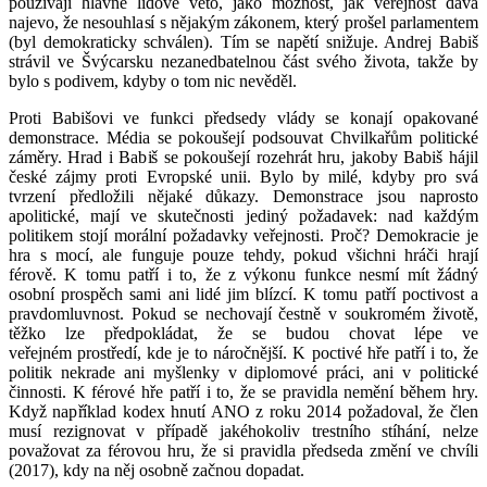
používají hlavně lidové veto, jako možnost, jak veřejnost dává
najevo, že nesouhlasí s nějakým zákonem, který prošel parlamentem
(byl demokraticky schválen). Tím se napětí snižuje. Andrej Babiš
strávil ve Švýcarsku nezanedbatelnou část svého života, takže by
bylo s podivem, kdyby o tom nic nevěděl.
Proti Babišovi ve funkci předsedy vlády se konají opakované
demonstrace. Média se pokoušejí podsouvat Chvilkařům politické
záměry. Hrad i Babiš se pokoušejí rozehrát hru, jakoby Babiš hájil
české zájmy proti Evropské unii. Bylo by milé, kdyby pro svá
tvrzení předložili nějaké důkazy. Demonstrace jsou naprosto
apolitické, mají ve skutečnosti jediný požadavek: nad každým
politikem stojí morální požadavky veřejnosti. Proč? Demokracie je
hra s mocí, ale funguje pouze tehdy, pokud všichni hráči hrají
férově. K tomu patří i to, že z výkonu funkce nesmí mít žádný
osobní prospěch sami ani lidé jim blízcí. K tomu patří poctivost a
pravdomluvnost. Pokud se nechovají čestně v soukromém životě,
těžko lze předpokládat, že se budou chovat lépe ve
veřejném prostředí, kde je to náročnější. K poctivé hře patří i to, že
politik nekrade ani myšlenky v diplomové práci, ani v politické
činnosti. K férové hře patří i to, že se pravidla nemění během hry.
Když například kodex hnutí ANO z roku 2014 požadoval, že člen
musí rezignovat v případě jakéhokoliv trestního stíhání, nelze
považovat za férovou hru, že si pravidla předseda změní ve chvíli
(2017), kdy na něj osobně začnou dopadat.