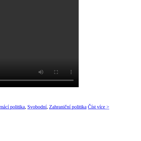
ácí politika
,
Svobodní
,
Zahraniční politika
Číst více >