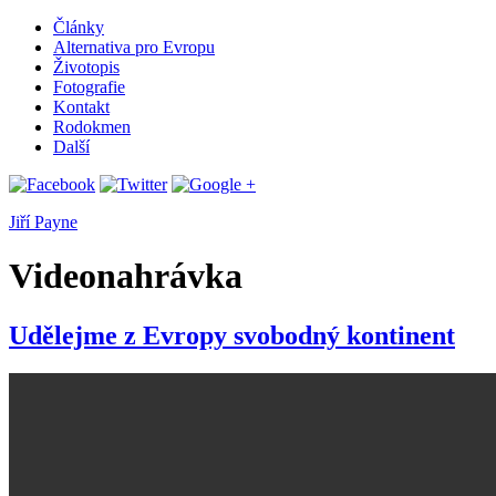
Články
Alternativa pro Evropu
Životopis
Fotografie
Kontakt
Rodokmen
Další
Jiří Payne
Videonahrávka
Udělejme z Evropy svobodný kontinent