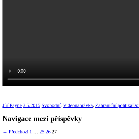
Jiří Payne
3.5.2015
Svobodní
,
Videonahrávka
,
Zahraniční politika
Dom
Navigace mezi příspěvky
← Předchozí
1
…
25
26
27