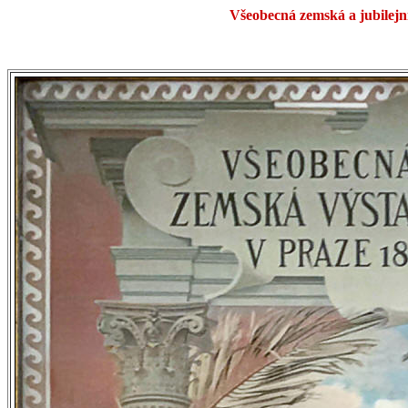
Všeobecná zemská a jubilejní